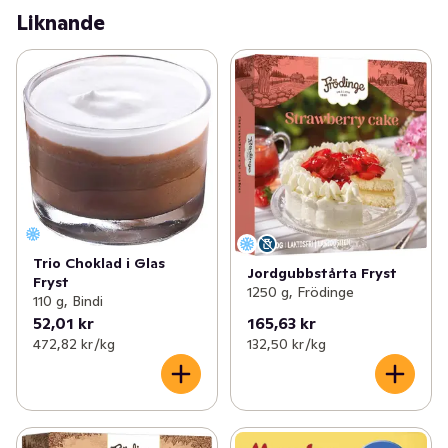
Liknande
Trio Choklad i Glas
Jordgubbstårta Fryst
Fryst
1250 g, Frödinge
110 g, Bindi
52,01 kr
165,63 kr
472,82 kr /kg
132,50 kr /kg