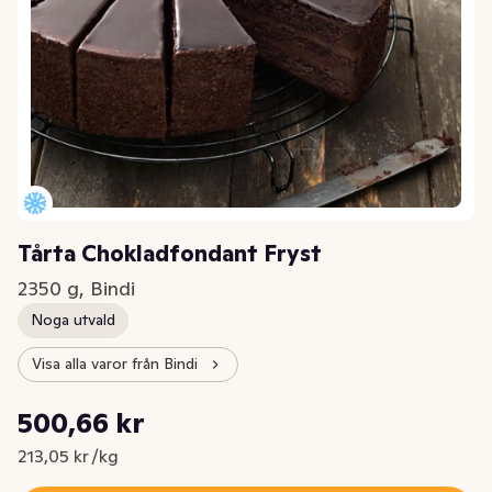
Tårta Chokladfondant Fryst
2350 g, Bindi
Noga utvald
Visa alla varor från Bindi
Styckpris: 213,05 kr /kg
500,66 kr
Nuvarande pris är: 500,66 kr
213,05 kr /kg