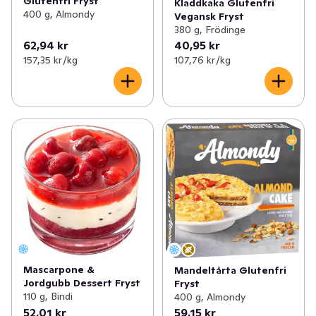
Glutenfri Fryst
Kladdkaka Glutenfri
400 g, Almondy
Vegansk Fryst
380 g, Frödinge
62,94 kr
40,95 kr
157,35 kr /kg
107,76 kr /kg
Mascarpone &
Mandeltårta Glutenfri
Jordgubb Dessert Fryst
Fryst
110 g, Bindi
400 g, Almondy
52,01 kr
59,15 kr