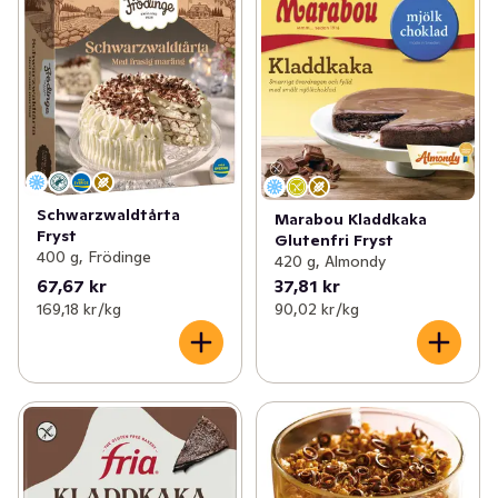
Schwarzwaldtårta
Marabou Kladdkaka
Fryst
Glutenfri Fryst
400 g, Frödinge
420 g, Almondy
67,67 kr
37,81 kr
169,18 kr /kg
90,02 kr /kg