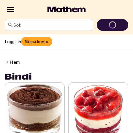
Sök
Logga in
Skapa konto
Hem
Bindi