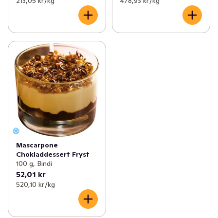
213,05 kr /kg
478,93 kr /kg
Mascarpone
Chokladdessert Fryst
100 g, Bindi
52,01 kr
520,10 kr /kg