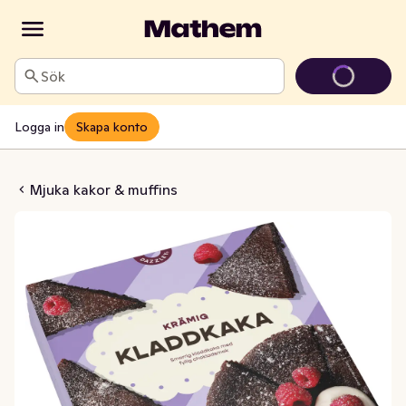
Sök
Logga in
Skapa konto
 Glutenfri Fryst
Mjuka kakor & muffins