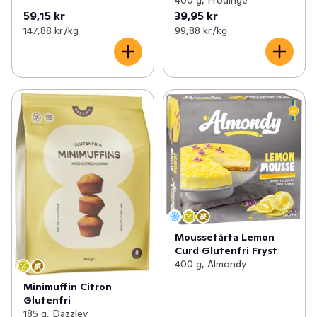
400 g, Frödinge
59,15 kr
39,95 kr
147,88 kr /kg
99,88 kr /kg
Moussetårta Lemon
Curd Glutenfri Fryst
400 g, Almondy
Minimuffin Citron
Glutenfri
185 g, Dazzley