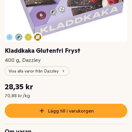
Kladdkaka Glutenfri Fryst
400 g, Dazzley
Visa alla varor från Dazzley
Styckpris: 70,88 kr /kg
28,35 kr
Nuvarande pris är: 28,35 kr
70,88 kr /kg
Lägg till i varukorgen
Om varan