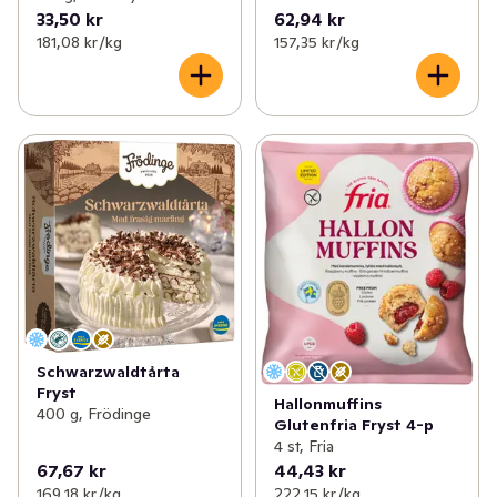
33,50 kr
62,94 kr
181,08 kr /kg
157,35 kr /kg
Schwarzwaldtårta
Fryst
Hallonmuffins
400 g, Frödinge
Glutenfria Fryst 4-p
4 st, Fria
67,67 kr
44,43 kr
169,18 kr /kg
222,15 kr /kg