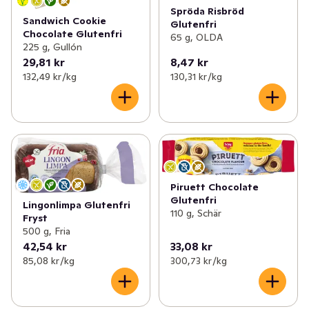
Spröda Risbröd
Sandwich Cookie
Glutenfri
Chocolate Glutenfri
65 g, OLDA
225 g, Gullón
29,81 kr
8,47 kr
132,49 kr /kg
130,31 kr /kg
Piruett Chocolate
Glutenfri
Lingonlimpa Glutenfri
110 g, Schär
Fryst
500 g, Fria
42,54 kr
33,08 kr
85,08 kr /kg
300,73 kr /kg