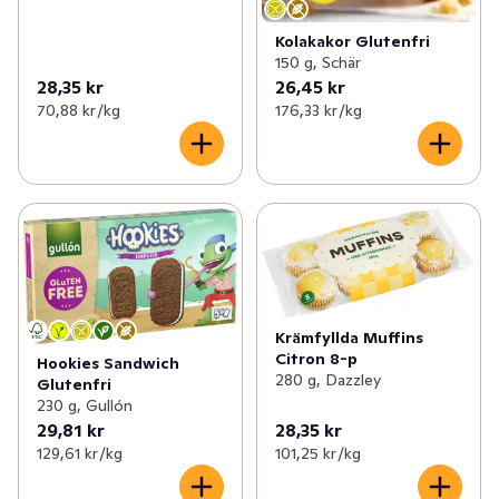
Kolakakor Glutenfri
150 g, Schär
28,35 kr
26,45 kr
70,88 kr /kg
176,33 kr /kg
Krämfyllda Muffins
Citron 8-p
Hookies Sandwich
280 g, Dazzley
Glutenfri
230 g, Gullón
29,81 kr
28,35 kr
129,61 kr /kg
101,25 kr /kg