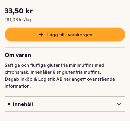
Styckpris: 181,08 kr /kg
33,50 kr
Nuvarande pris är: 33,50 kr
181,08 kr /kg
Lägg till i varukorgen
Om varan
Saftiga och fluffiga glutenfria minimuffins med 
citronsmak. Innehåller 8 st glutenfria muffins.
Dagab Inköp & Logistik AB har angett ovanstående
information.
Innehåll