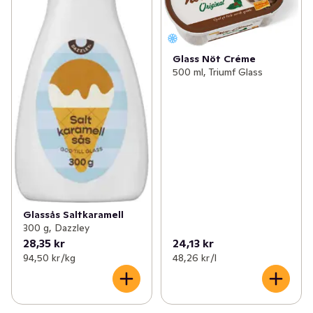
Glass Nöt Créme
500 ml, Triumf Glass
Glassås Saltkaramell
300 g, Dazzley
28,35 kr
24,13 kr
94,50 kr /kg
48,26 kr /l