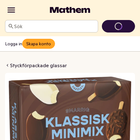
Sök
Logga in
Skapa konto
k Minimix Glass
Styckförpackade glassar