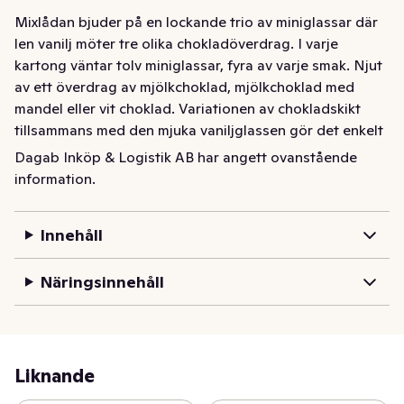
Mixlådan bjuder på en lockande trio av miniglassar där 
len vanilj möter tre olika chokladöverdrag. I varje 
kartong väntar tolv miniglassar, fyra av varje smak. Njut 
av ett överdrag av mjölkchoklad, mjölkchoklad med 
mandel eller vit choklad. Variationen av chokladskikt 
tillsammans med den mjuka vaniljglassen gör det enkelt 
att hitta en favorit vid varje tillfälle! 12 st á 60 ml. 720 ml.
Dagab Inköp & Logistik AB har angett ovanstående
information.
Innehåll
Näringsinnehåll
Liknande