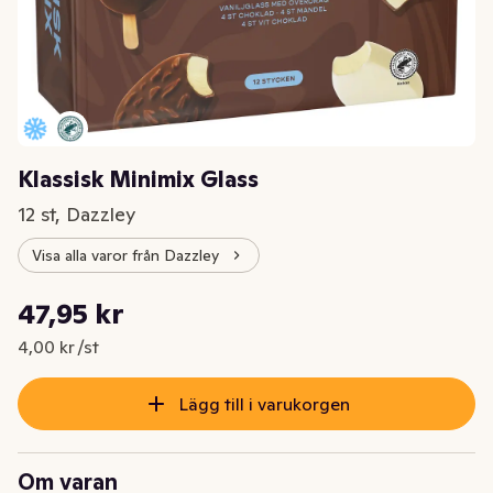
Klassisk Minimix Glass
12 st, Dazzley
Visa alla varor från Dazzley
Styckpris: 4,00 kr /st
47,95 kr
Nuvarande pris är: 47,95 kr
4,00 kr /st
Lägg till i varukorgen
Om varan