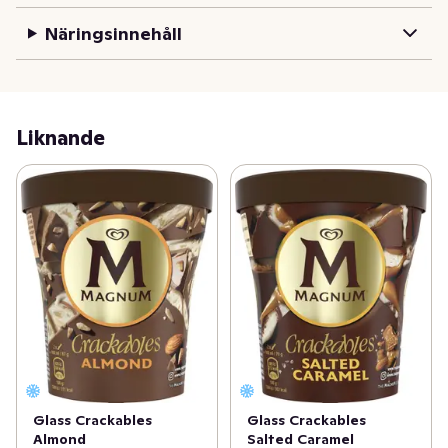
choklad. Ett ljud, ett ögonblick, ett statement.

Näringsinnehåll
Magnum Crackables är inte bara en glass – det är ett 
konstverk av smak, textur och njutning. För dig som inte 
kompromissar. För dig som vet att sann lyx ligger i 
detaljerna. Krämig glass med smak av pistage och med 
Liknande
en fyllig pistagegelatokärna. Omsluten av ett lyxigt 
pistageskal med knapriga, karamelliserade och saltade 
pistagebitar. Toppen är doppad i Magnums knäckande 
choklad.
Glass Crackables
Glass Crackables
Almond
Salted Caramel