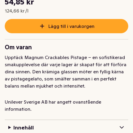
54,85 kr
Nuvarande pris är: 54,85 kr
124,66 kr /l
Lägg till i varukorgen
Om varan
Upptäck Magnum Crackables Pistage – en sofistikerad 
smakupplevelse där varje lager är skapat för att förföra 
dina sinnen. Den krämiga glassen möter en fyllig kärna 
av pistagegelato, som smälter samman i en perfekt 
balans mellan mjukhet och intensitet.

Omsluten av ett lyxigt pistageskal, förstärkt med 
Unilever Sverige AB har angett ovanstående
knapriga, karamelliserade och saltade pistagebitar, 
information.
bjuder varje tugga på en texturresa som är lika oväntad 
som oemotståndlig. Och som kronan på verket – 
Innehåll
toppen är doppad i Magnums ikoniska, knäckande 