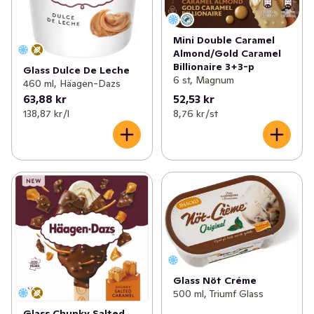
Mini Double Caramel
Almond/Gold Caramel
Billionaire 3+3-p
Glass Dulce De Leche
6 st, Magnum
460 ml, Häagen-Dazs
63,88 kr
52,53 kr
138,87 kr /l
8,76 kr /st
Glass Nöt Créme
500 ml, Triumf Glass
Glass Chunky Salted