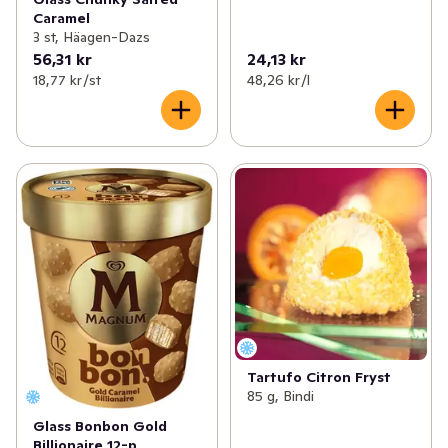
Caramel
3 st, Häagen-Dazs
56,31 kr
24,13 kr
18,77 kr /st
48,26 kr /l
Tartufo Citron Fryst
85 g, Bindi
Glass Bonbon Gold
Billionaire 12-p