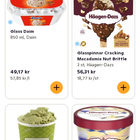
Glass Daim
850 ml, Daim
Glasspinnar Cracking
Macadamia Nut Brittle
3 st, Häagen-Dazs
49,17 kr
56,31 kr
57,85 kr /l
18,77 kr /st