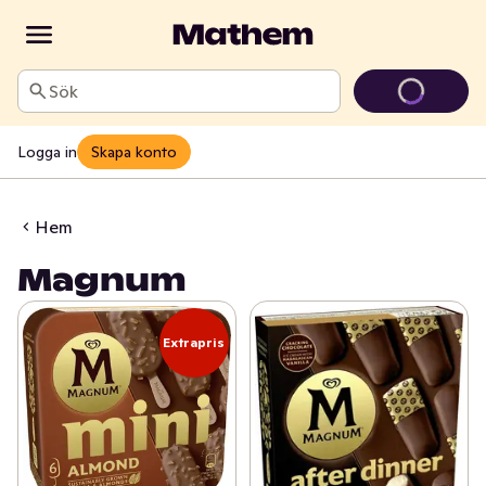
Sök
Logga in
Skapa konto
Hem
Magnum
Extrapris