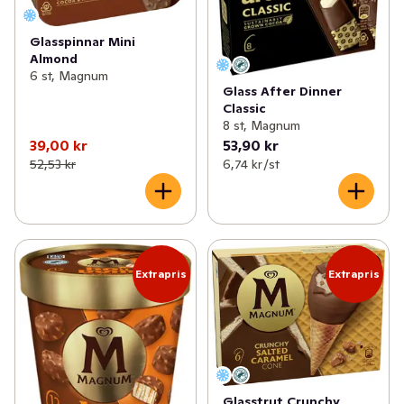
Glasspinnar Mini
Almond
6 st, Magnum
Glass After Dinner
Classic
8 st, Magnum
39,00 kr
53,90 kr
52,53 kr
6,74 kr /st
Extrapris
Extrapris
Glasstrut Crunchy