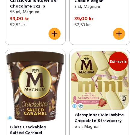
Classic/Almond/White
Cookie Vegan
Chocolate 3x2-p
3 st, Magnum
55 ml, Magnum
39,00 kr
39,00 kr
52,53 kr
52,53 kr
Extrapris
Glasspinnar Mini White
Chocolate Strawberry
6 st, Magnum
Glass Crackables
Salted Caramel