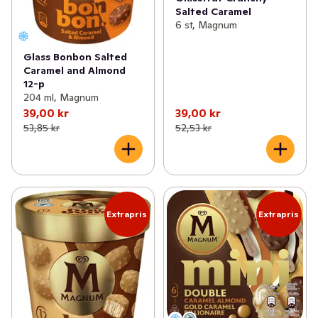
Salted Caramel
6 st, Magnum
Glass Bonbon Salted
Caramel and Almond
12-p
204 ml, Magnum
39,00 kr
39,00 kr
53,85 kr
52,53 kr
Extrapris
Extrapris