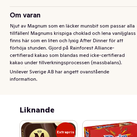
Om varan
Njut av Magnum som en läcker munsbit som passar alla 
tillfällen! Magnums krispiga choklad och lena vaniljglass 
finns här som en liten och lyxig After Dinner för att 
förhöja stunden. Gjord på Rainforest Alliance-
certifierad kakao som blandas med icke-certifierad 
kakao under tillverkningsprocessen (massbalans). 
ra.org/mb. Förpackningen innehåller åtta härliga 
Unilever Sverige AB har angett ovanstående
glassbitar, suveräna att servera efter maten eller till 
information.
kaffet.   Det är en perfekt glassdessert för dig som inte 
kan få nog av din favorit-Magnum. Njut själv eller dela 
den lyxiga stunden med dina vänner.   Vi tror att en dag 
utan glädje är en förlorad dag, eftersom lycka och 
Liknande
njutning gör livet värt att leva. Magnum uppmanar 
därför alla att ta sig tid och unna sig själva lite lyx.  Glöm 
inte att glassen ska förvaras vid -18°C eller kallare för 
Extrapris
bästa upplevelse.   När varenda detalj räknas blir 