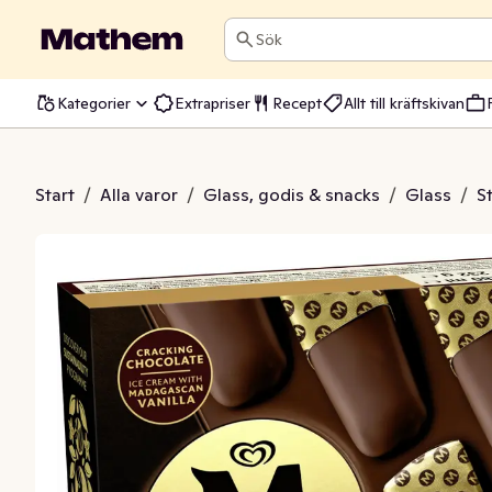
Sök
Kategorier
Extrapriser
Recept
Allt till kräftskivan
ter Dinner Classic
Start
/
Alla varor
/
Glass, godis & snacks
/
Glass
/
S