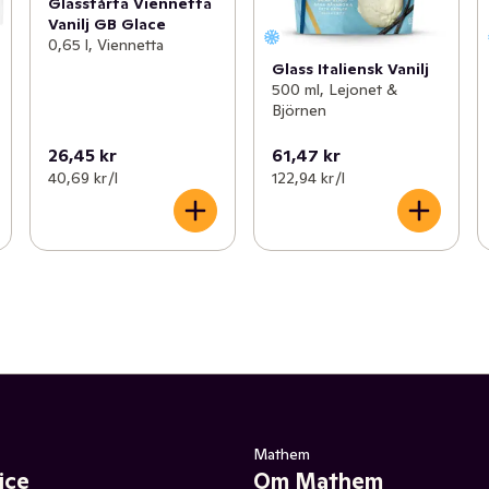
Glasstårta Viennetta
Vanilj GB Glace
0,65 l, Viennetta
Glass Italiensk Vanilj
500 ml, Lejonet &
Björnen
26,45 kr
61,47 kr
40,69 kr /l
122,94 kr /l
Mathem
ice
Om Mathem