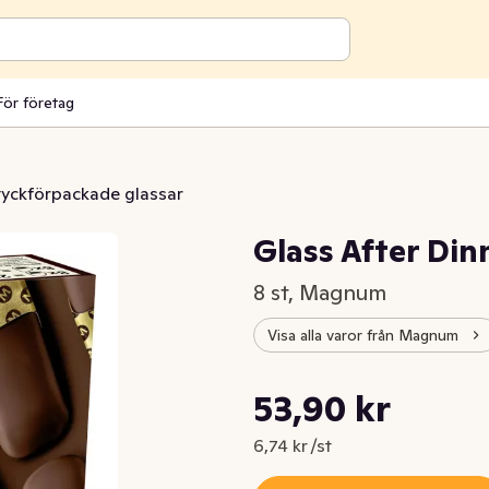
För företag
tyckförpackade glassar
Glass After Din
8 st, Magnum
Visa alla varor från Magnum
Styckpris: 6,74 kr /st
53,90 kr
Nuvarande pris är: 53,90 kr
6,74 kr /st