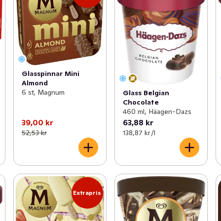
Glasspinnar Mini
Almond
6 st, Magnum
Glass Belgian
Chocolate
460 ml, Häagen-Dazs
39,00 kr
63,88 kr
52,53 kr
138,87 kr /l
Extrapris