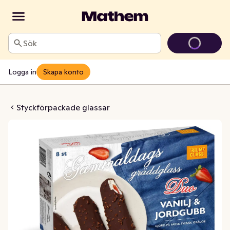
Sök
Logga in
Skapa konto
 Vanilj & Jordgubb
Styckförpackade glassar