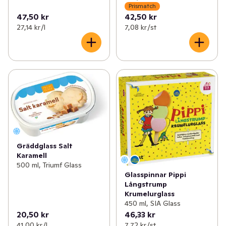
Prismatch
47,50 kr
42,50 kr
27,14 kr /l
7,08 kr /st
Gräddglass Salt
Karamell
500 ml, Triumf Glass
Glasspinnar Pippi
Långstrump
Krumelurglass
450 ml, SIA Glass
20,50 kr
46,33 kr
41,00 kr /l
7,72 kr /st