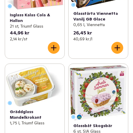
Glasstårta Viennetta
Isglass Kalas Cola &
Vanilj GB Glace
Hallon
0,65 l, Viennetta
21 st, Triumf Glass
44,96 kr
26,45 kr
2,14 kr /st
40,69 kr /l
Gräddglass
Mandelkrokant
1,75 l, Triumf Glass
Glassbåt Skogsbär
6 st, SIA Glass