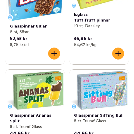
Isglass
Tuttifruttipinnar
10 st, Dazzley
Glasspinnar 88:an
6 st, 88:an
52,53 kr
36,86 kr
8,76 kr /st
64,67 kr /kg
Glasspinnar Ananas
Glasspinnar Sitting Bull
Split
8 st, Triumf Glass
8 st, Triumf Glass
44,96 kr
44,96 kr