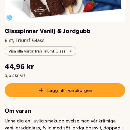
Glasspinnar Vanilj & Jordgubb
8 st, Triumf Glass
Visa alla varor från Triumf Glass
Styckpris: 5,62 kr /st
44,96 kr
Nuvarande pris är: 44,96 kr
5,62 kr /st
Lägg till i varukorgen
Om varan
Unna dig en ljuvlig smakupplevelse med vår krämiga 
vaniljgräddglass, fylld med söt jordgubbssylt, doppad i 