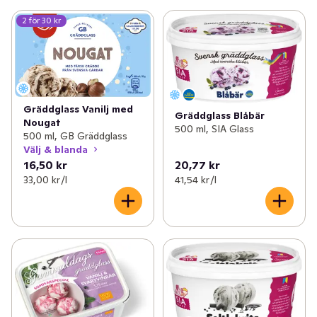
2 för 30 kr
Gräddglass Vanilj med
Gräddglass Blåbär
Nougat
500 ml, SIA Glass
500 ml, GB Gräddglass
Välj & blanda
16,50 kr
20,77 kr
33,00 kr /l
41,54 kr /l