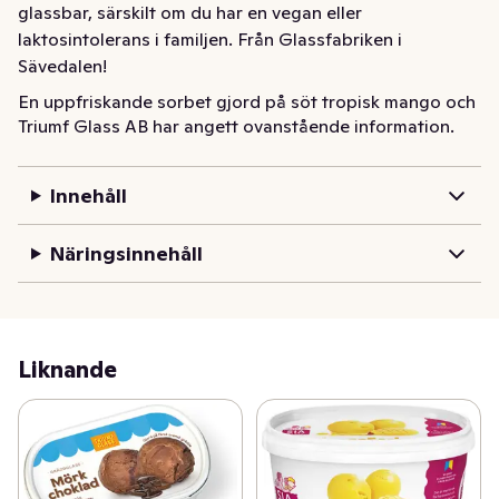
glassbar, särskilt om du har en vegan eller 
laktosintolerans i familjen. Från Glassfabriken i 
Sävedalen!
En uppfriskande sorbet gjord på söt tropisk mango och 
Triumf Glass AB har angett ovanstående information.
en härligt syrlig passionsfrukt. Perfekt för din egen 
glassbar, särskilt om du har en vegan eller 
laktosintolerans  i familjen. Från Glassfabriken i 
Innehåll
Sävedalen!
Näringsinnehåll
Liknande