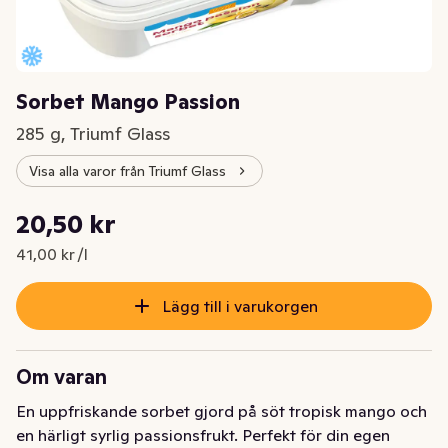
Sorbet Mango Passion
285 g, Triumf Glass
Visa alla varor från Triumf Glass
Styckpris: 41,00 kr /l
20,50 kr
Nuvarande pris är: 20,50 kr
41,00 kr /l
Lägg till i varukorgen
Om varan
En uppfriskande sorbet gjord på söt tropisk mango och 
en härligt syrlig passionsfrukt. Perfekt för din egen 