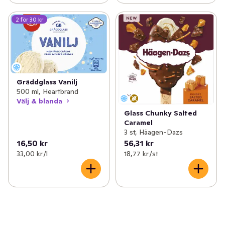
2 för 30 kr
Gräddglass Vanilj
500 ml, Heartbrand
Välj & blanda
Glass Chunky Salted
Caramel
3 st, Häagen-Dazs
16,50 kr
56,31 kr
33,00 kr /l
18,77 kr /st