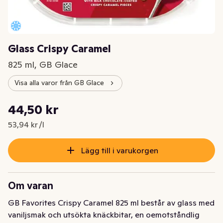
Glass Crispy Caramel
825 ml, GB Glace
Visa alla varor från GB Glace
Styckpris: 53,94 kr /l
44,50 kr
Nuvarande pris är: 44,50 kr
53,94 kr /l
Lägg till i varukorgen
Om varan
GB Favorites Crispy Caramel 825 ml består av glass med 
vaniljsmak och utsökta knäckbitar, en oemotståndlig 