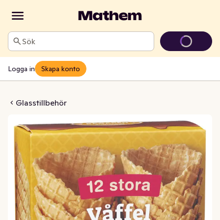
Sök
Logga in
Skapa konto
rutar Stora 12-p
Glasstillbehör