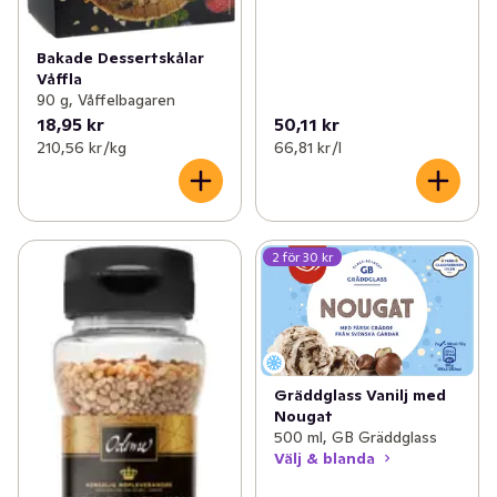
Bakade Dessertskålar
Våffla
90 g, Våffelbagaren
18,95 kr
50,11 kr
210,56 kr /kg
66,81 kr /l
2 för 30 kr
Gräddglass Vanilj med
Nougat
500 ml, GB Gräddglass
Välj & blanda