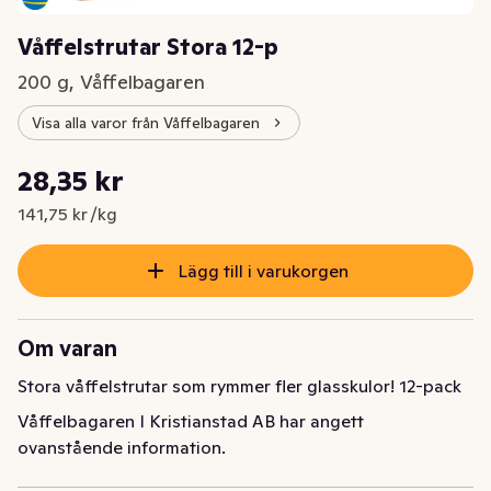
Våffelstrutar Stora 12-p
200 g, Våffelbagaren
Visa alla varor från Våffelbagaren
Styckpris: 141,75 kr /kg
28,35 kr
Nuvarande pris är: 28,35 kr
141,75 kr /kg
Lägg till i varukorgen
Om varan
Stora våffelstrutar som rymmer fler glasskulor! 12-pack
Våffelbagaren I Kristianstad AB har angett
ovanstående information.