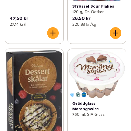
Strössel Sour Flakes
120 g, Dr. Oetker
47,50 kr
26,50 kr
27,14 kr /l
220,83 kr /kg
Gräddglass
Marängswiss
750 ml, SIA Glass