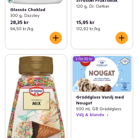
Strössel Fruktsmak
120 g, Dr. Oetker
Glassås Choklad
300 g, Dazzley
28,35 kr
15,95 kr
94,50 kr /kg
132,92 kr /kg
2 för 30 kr
Gräddglass Vanilj med
Nougat
500 ml, GB Gräddglass
Välj & blanda