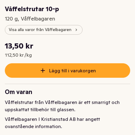
Våffelstrutar 10-p
120 g, Våffelbagaren
Visa alla varor från Våffelbagaren
Styckpris: 112,50 kr /kg
13,50 kr
Nuvarande pris är: 13,50 kr
112,50 kr /kg
Lägg till i varukorgen
Om varan
Våffelstrutar från Våffelbagaren är ett smarrigt och 
uppskattat tillbehör till glassen.
Våffelbagaren I Kristianstad AB har angett
ovanstående information.