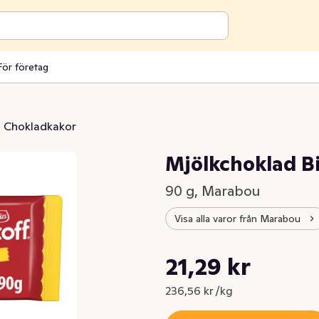
För företag
Chokladkakor
Mjölkchoklad Bi
90 g, Marabou
Visa alla varor från Marabou
Styckpris: 236,56 kr /kg
21,29 kr
Nuvarande pris är: 21,29 kr
236,56 kr /kg