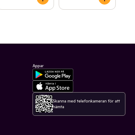
Appar
Skanna med telefonkameran för att
hämta