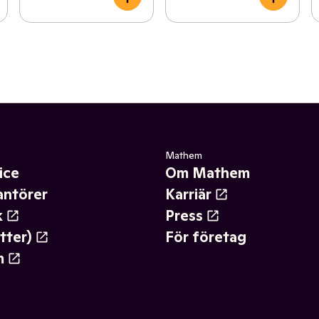
Mathem
ice
Om Mathem
antörer
Karriär
k
Press
tter)
För företag
m