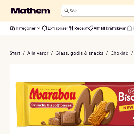
Sök
Kategorier
Extrapriser
Recept
Allt till kräftskivan
choklad Biscoff
Start
/
Alla varor
/
Glass, godis & snacks
/
Choklad
/