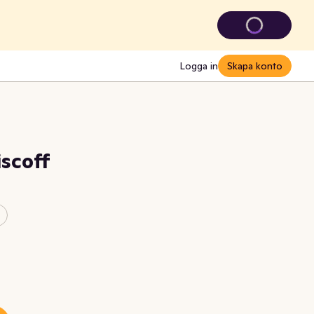
Logga in
Skapa konto
scoff