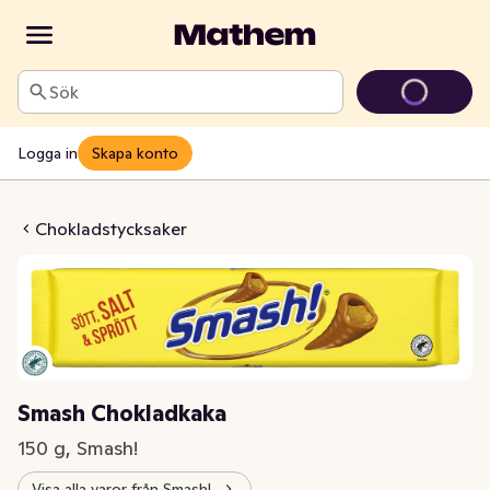
Sök
Logga in
Skapa konto
 Chokladkaka
Chokladstycksaker
Smash Chokladkaka
150 g, Smash!
Visa alla varor från Smash!