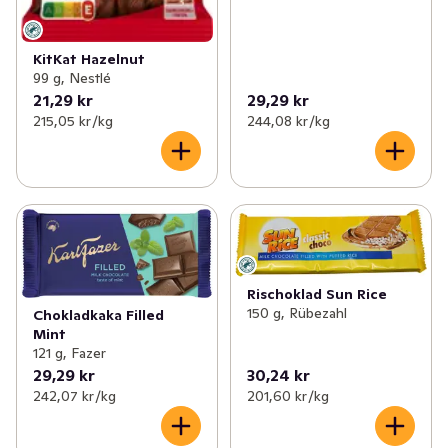
KitKat Hazelnut
99 g, Nestlé
21,29 kr
29,29 kr
215,05 kr /kg
244,08 kr /kg
Rischoklad Sun Rice
150 g, Rübezahl
Chokladkaka Filled
Mint
121 g, Fazer
29,29 kr
30,24 kr
242,07 kr /kg
201,60 kr /kg