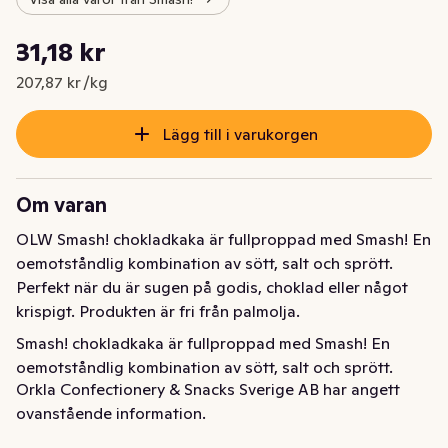
Styckpris: 207,87 kr /kg
31,18 kr
Nuvarande pris är: 31,18 kr
207,87 kr /kg
Lägg till i varukorgen
Om varan
OLW Smash! chokladkaka är fullproppad med Smash! En 
oemotståndlig kombination av sött, salt och sprött. 
Perfekt när du är sugen på godis, choklad eller något 
krispigt. Produkten är fri från palmolja.
Smash! chokladkaka är fullproppad med Smash! En 
oemotståndlig kombination av sött, salt och sprött. 

Orkla Confectionery & Snacks Sverige AB har angett
Perfekt när du är sugen på godis, choklad eller något 
ovanstående information.
krispigt. Produkten är fri från palmolja.