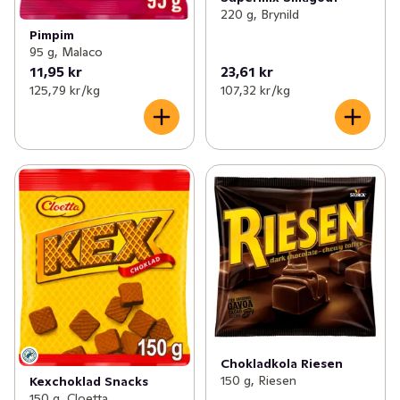
220 g, Brynild
Pimpim
95 g, Malaco
11,95 kr
23,61 kr
125,79 kr /kg
107,32 kr /kg
Chokladkola Riesen
150 g, Riesen
Kexchoklad Snacks
150 g, Cloetta