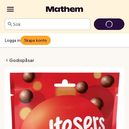
Sök
Logga in
Skapa konto
altesers
Godispåsar