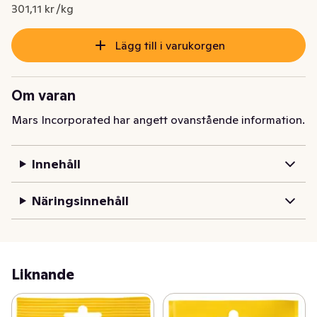
Nuvarande pris är: 40,65 kr
301,11 kr /kg
Lägg till i varukorgen
Om varan
Mars Incorporated har angett ovanstående information.
Innehåll
Näringsinnehåll
Liknande