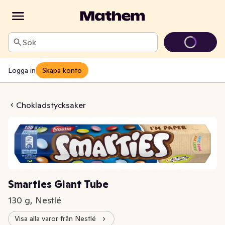
Sök
Logga in
Skapa konto
es Giant Tube
Chokladstycksaker
Smarties Giant Tube
130 g, Nestlé
Visa alla varor från Nestlé