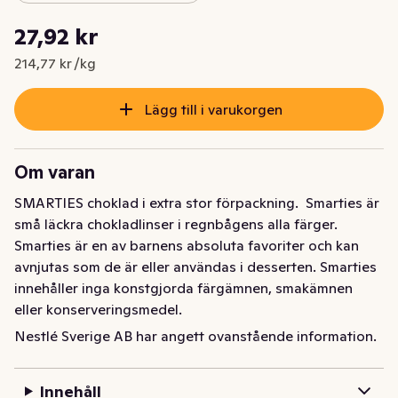
Styckpris: 214,77 kr /kg
27,92 kr
Nuvarande pris är: 27,92 kr
214,77 kr /kg
Lägg till i varukorgen
Om varan
SMARTIES choklad i extra stor förpackning.  Smarties är 
små läckra chokladlinser i regnbågens alla färger. 
Smarties är en av barnens absoluta favoriter och kan 
avnjutas som de är eller användas i desserten. Smarties 
innehåller inga konstgjorda färgämnen, smakämnen 
eller konserveringsmedel.
Nestlé Sverige AB har angett ovanstående information.
SMARTIES choklad är små läckra chokladlinser i 
regnbågens alla färger. Smarties är en av barnens 
absoluta favoriter och kan avnjutas som de är eller 
Innehåll