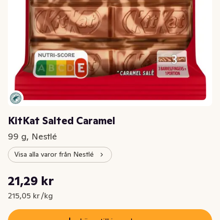
KitKat Salted Caramel
99 g, Nestlé
Visa alla varor från Nestlé
Styckpris: 215,05 kr /kg
21,29 kr
Nuvarande pris är: 21,29 kr
215,05 kr /kg