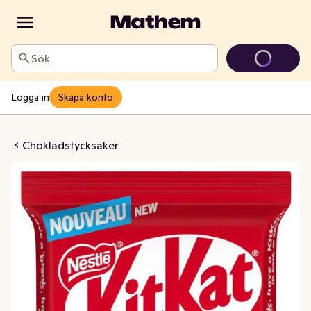
Sök
Logga in
Skapa konto
Salted Caramel
Chokladstycksaker