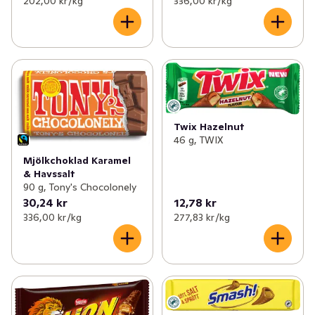
202,00 kr /kg
336,00 kr /kg
Twix Hazelnut
46 g, TWIX
Mjölkchoklad Karamel
& Havssalt
90 g, Tony's Chocolonely
30,24 kr
12,78 kr
336,00 kr /kg
277,83 kr /kg