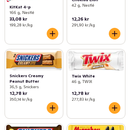
42 g, Nestlé
KitKat 4-p
166 g, Nestlé
33,08 kr
12,26 kr
199,28 kr /kg
291,90 kr /kg
Snickers Creamy
Twix White
Peanut Butter
46 g, TWIX
36,5 g, Snickers
12,78 kr
12,78 kr
350,14 kr /kg
277,83 kr /kg