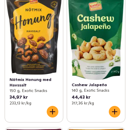
Nötmix Honung med
Cashew Jalapeño
Havssalt
140 g, Exotic Snacks
150 g, Exotic Snacks
34,97 kr
44,43 kr
233,13 kr /kg
317,36 kr /kg