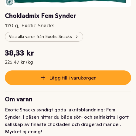
Chokladmix Fem Synder
170 g, Exotic Snacks
Visa alla varor från Exotic Snacks
Styckpris: 225,47 kr /kg
38,33 kr
Nuvarande pris är: 38,33 kr
225,47 kr /kg
Lägg till i varukorgen
Om varan
Exotic Snacks syndigt goda lakritsblandning: Fem 
Synder! I påsen hittar du både söt- och saltlakrits i gott 
sällskap av finaste chokladen och dragerad mandel. 
Mycket njutning!