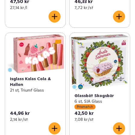
47,50 kr
46,33 kr
27,14 kr /l
7,72 kr /st
Isglass Kalas Cola &
Hallon
21 st, Triumf Glass
Glassbåt Skogsbär
6 st, SIA Glass
Prismatch
44,96 kr
42,50 kr
2,14 kr /st
7,08 kr /st