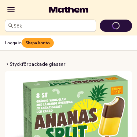
Sök
Logga in
Skapa konto
nar Ananas Split
Styckförpackade glassar