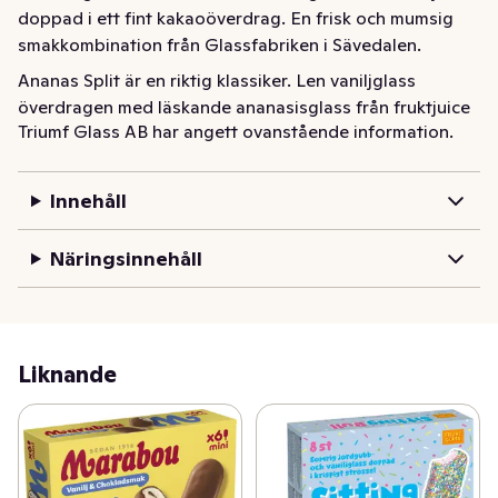
doppad i ett fint kakaoöverdrag. En frisk och mumsig 
smakkombination från Glassfabriken i Sävedalen.
Ananas Split är en riktig klassiker. Len vaniljglass 
överdragen med läskande ananasisglass från fruktjuice 
Triumf Glass AB har angett ovanstående information.
doppad i ett fint kakaoöverdrag. En frisk och mumsig 
smakkombination från Glassfabriken i Sävedalen.
Innehåll
Näringsinnehåll
Liknande