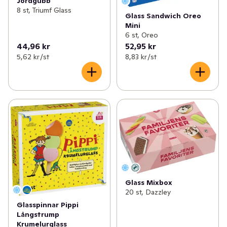
Jordgubb
8 st, Triumf Glass
Glass Sandwich Oreo
Mini
6 st, Oreo
44,96 kr
52,95 kr
5,62 kr /st
8,83 kr /st
Glass Mixbox
20 st, Dazzley
Glasspinnar Pippi
Långstrump
Krumelurglass