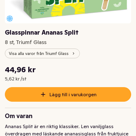
Glasspinnar Ananas Split
8 st, Triumf Glass
Visa alla varor från Triumf Glass
Styckpris: 5,62 kr /st
44,96 kr
Nuvarande pris är: 44,96 kr
5,62 kr /st
Lägg till i varukorgen
Om varan
Ananas Split är en riktig klassiker. Len vaniljglass 
överdragen med läskande ananasisglass från fruktjuice 