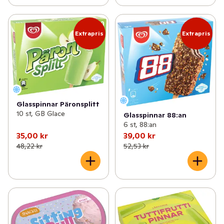
Extrapris
Extrapris
Glasspinnar Päronsplitt
10 st, GB Glace
Glasspinnar 88:an
6 st, 88:an
35,00 kr
39,00 kr
48,22 kr
52,53 kr