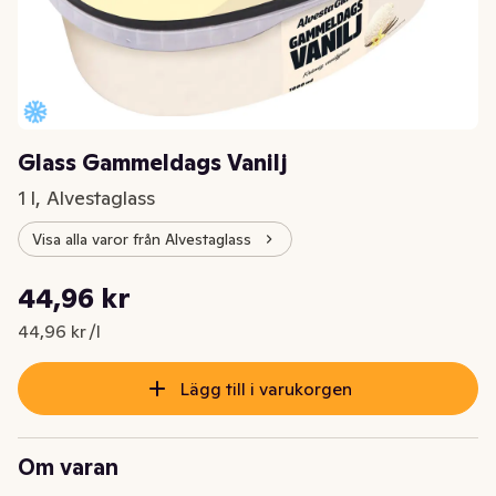
Glass Gammeldags Vanilj
1 l, Alvestaglass
Visa alla varor från Alvestaglass
Styckpris: 44,96 kr /l
44,96 kr
Nuvarande pris är: 44,96 kr
44,96 kr /l
Lägg till i varukorgen
Om varan