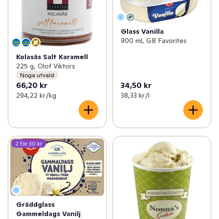
Glass Vanilla
900 ml, GB Favorites
Kolasås Salt Karamell
225 g, Olof Viktors
Noga utvald
66,20 kr
34,50 kr
294,22 kr /kg
38,33 kr /l
2 för 30 kr
Gräddglass
Gammeldags Vanilj