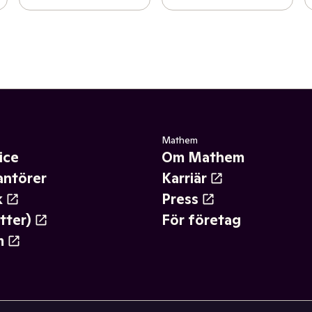
Mathem
ice
Om Mathem
antörer
Karriär
k
Press
tter)
För företag
m