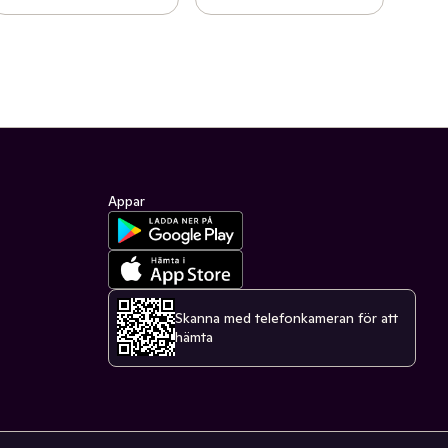
Appar
Skanna med telefonkameran för att
hämta