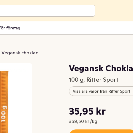
För företag
Vegansk choklad
Vegansk Chokla
100 g, Ritter Sport
Visa alla varor från Ritter Sport
Styckpris: 359,50 kr /kg
35,95 kr
Nuvarande pris är: 35,95 kr
359,50 kr /kg