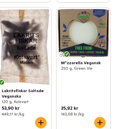
M*zzarella Vegansk
250 g, Green Vie
Lakritsfiskar Saltade
Veganska
120 g, Kolsvart
53,90 kr
35,92 kr
449,17 kr /kg
143,68 kr /kg