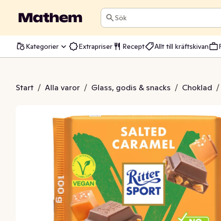
Sök
Kategorier
Extrapriser
Recept
Allt till kräftskivan
oklad Salt Karamell
Start
/
Alla varor
/
Glass, godis & snacks
/
Choklad
/