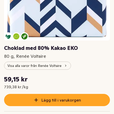
Choklad med 80% Kakao EKO
80 g, Renée Voltaire
Visa alla varor från Renée Voltaire
Styckpris: 739,38 kr /kg
59,15 kr
Nuvarande pris är: 59,15 kr
739,38 kr /kg
Lägg till i varukorgen