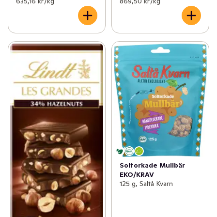
635,16 kr /kg
869,50 kr /kg
Soltorkade Mullbär
EKO/KRAV
125 g, Saltå Kvarn