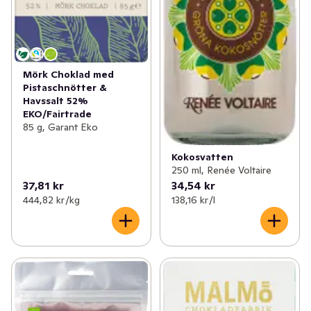
Mörk Choklad med
Pistaschnötter &
Havssalt 52%
EKO/Fairtrade
85 g, Garant Eko
Kokosvatten
250 ml, Renée Voltaire
37,81 kr
34,54 kr
444,82 kr /kg
138,16 kr /l