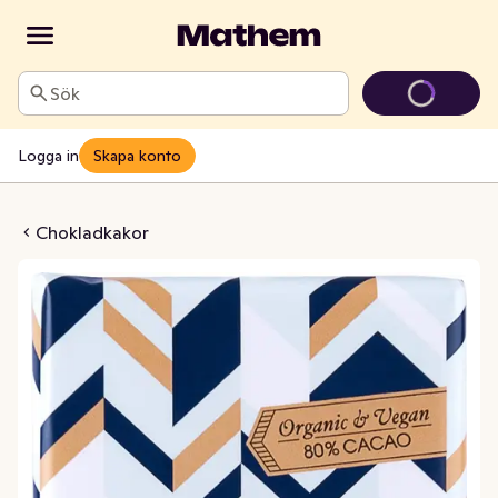
Sök
Logga in
Skapa konto
ed 80% Kakao EKO
Chokladkakor