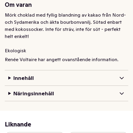
Om varan
Mörk choklad med fyllig blandning av kakao från Nord- 
och Sydamerika och äkta bourbonvanilj. Sötad enbart 
med kokossocker. Inte för sträv, inte för söt - perfekt 
helt enkelt! 

Ekologisk

Vegan

Renée Voltaire har angett ovanstående information.
80 % kakaohalt 

Sötad med kokossocker
Innehåll
Näringsinnehåll
Liknande