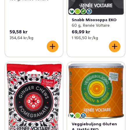
Snabb Misosoppa EKO
60 g, Renée Voltaire
59,58 kr
69,99 kr
354,64 kr /kg
1 166,50 kr /kg
Veggiebuljong Gluten
& Jästfri EKO