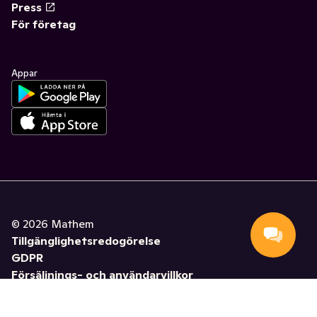
Press
För företag
Appar
©
2026
Mathem
Tillgänglighetsredogörelse
GDPR
Försäljnings- och användarvillkor
Hantera cookies