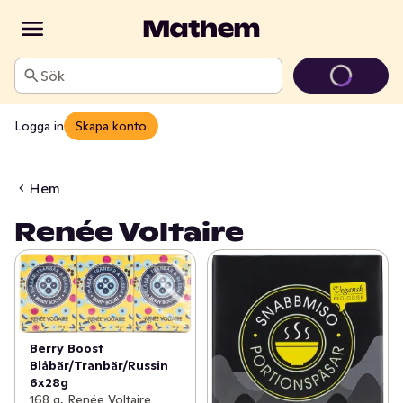
Sök
Logga in
Skapa konto
Hem
Renée Voltaire
Berry Boost
Blåbär/Tranbär/Russin
6x28g
168 g, Renée Voltaire