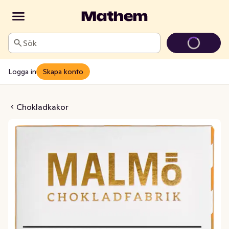
Sök
Logga in
Skapa konto
Solapelsin 55% EKO
Chokladkakor