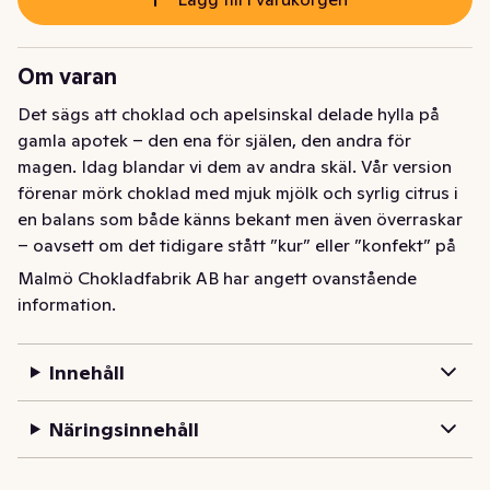
Om varan
Det sägs att choklad och apelsinskal delade hylla på 
gamla apotek – den ena för själen, den andra för 
magen. Idag blandar vi dem av andra skäl. Vår version 
förenar mörk choklad med mjuk mjölk och syrlig citrus i 
en balans som både känns bekant men även överraskar 
– oavsett om det tidigare stått ”kur” eller ”konfekt” på 
etiketten. Resultatet? Ett litet uppvaknande för alla 
Malmö Chokladfabrik AB har angett ovanstående
sinnen som vi valt att kalla Solapelsin.

information.
Chokladen är ekologisk, samt fri från nötter, soja och 
gluten.
Innehåll
Näringsinnehåll