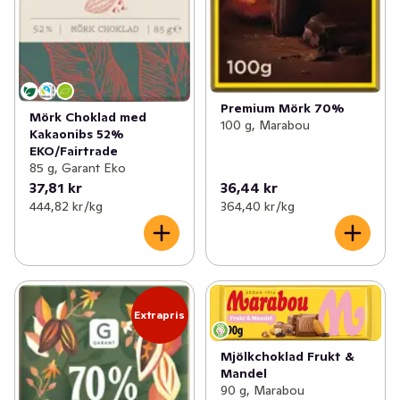
Premium Mörk 70%
Mörk Choklad med
100 g, Marabou
Kakaonibs 52%
EKO/Fairtrade
85 g, Garant Eko
37,81 kr
36,44 kr
444,82 kr /kg
364,40 kr /kg
Extrapris
Mjölkchoklad Frukt &
Mandel
90 g, Marabou