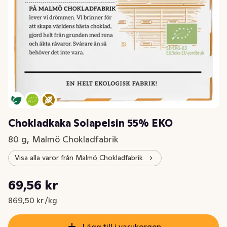
Chokladkaka Solapelsin 55% EKO
80 g, Malmö Chokladfabrik
Visa alla varor från Malmö Chokladfabrik
Styckpris: 869,50 kr /kg
69,56 kr
Nuvarande pris är: 69,56 kr
869,50 kr /kg
Lägg till i varukorgen