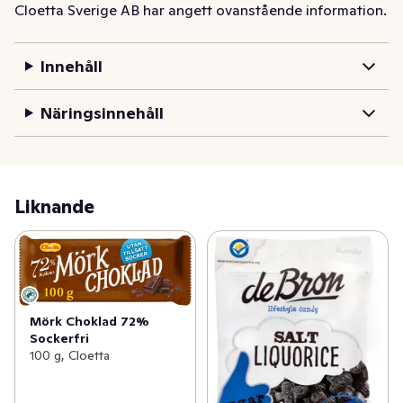
Cloetta Sverige AB har angett ovanstående information.
omtyckt av chokladälskaren. Sedan 1914 har Cloetta 
gjort olika varianter av choklad utan något tillsatt 
socker. Den goda mjölkchokladen passar perfekt för 
Innehåll
chokladälskare. Chokladkakan innehåller 100 g.
Näringsinnehåll
Liknande
Mörk Choklad 72%
Sockerfri
100 g, Cloetta