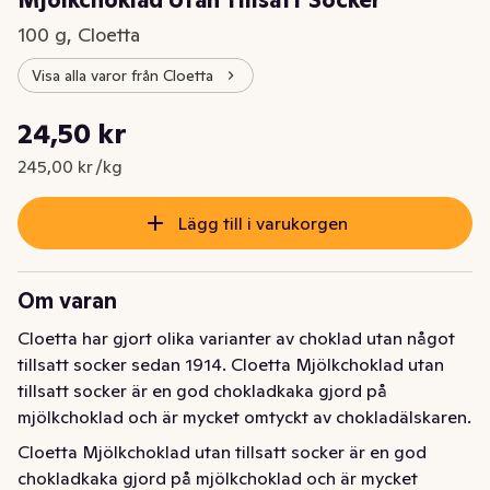
Mjölkchoklad Utan Tillsatt Socker
100 g, Cloetta
Visa alla varor från Cloetta
Styckpris: 245,00 kr /kg
24,50 kr
Nuvarande pris är: 24,50 kr
245,00 kr /kg
Lägg till i varukorgen
Om varan
Cloetta har gjort olika varianter av choklad utan något 
tillsatt socker sedan 1914. Cloetta Mjölkchoklad utan 
tillsatt socker är en god chokladkaka gjord på 
mjölkchoklad och är mycket omtyckt av chokladälskaren.
Cloetta Mjölkchoklad utan tillsatt socker är en god 
chokladkaka gjord på mjölkchoklad och är mycket 