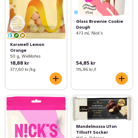
Glass Brownie Cookie
Dough
473 ml, Nick's
Karamell Lemon
Orange
50 g, Wellibites
18,88 kr
54,85 kr
377,60 kr /kg
115,96 kr /l
Mandelmassa Utan
Tillsatt Socker
150 g, Odense