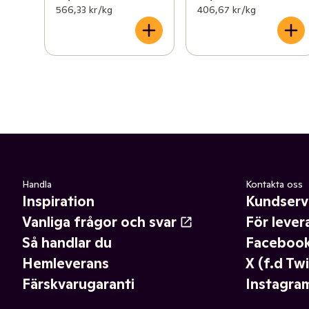
566,33 kr /kg
406,67 kr /kg
Handla
Kontakta oss
Inspiration
Kundserv
Vanliga frågor och svar
För lever
Så handlar du
Faceboo
Hemleverans
X (f.d Twi
Färskvarugaranti
Instagra