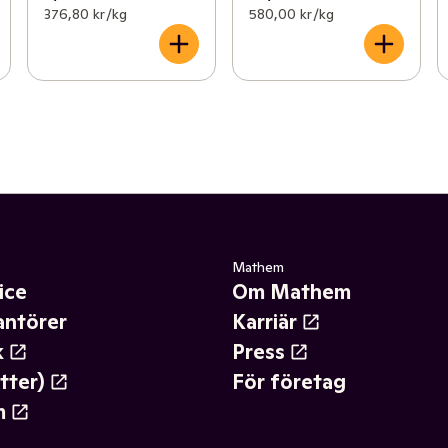
376,80 kr /kg
580,00 kr /kg
Mathem
ice
Om Mathem
antörer
Karriär
k
Press
tter)
För företag
m