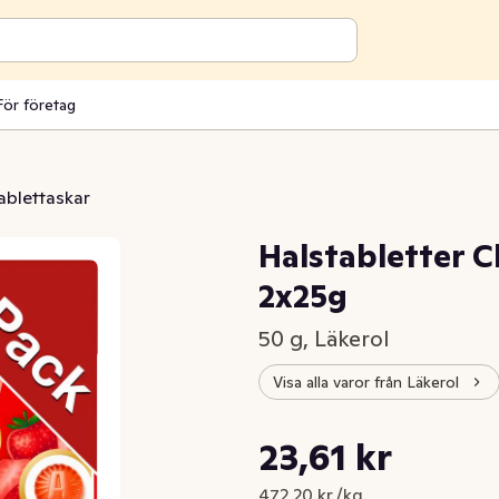
För företag
ablettaskar
Halstabletter C
2x25g
50 g, Läkerol
Visa alla varor från Läkerol
Styckpris: 472,20 kr /kg
23,61 kr
Nuvarande pris är: 23,61 kr
472,20 kr /kg