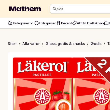
Sök
Kategorier
Extrapriser
Recept
Allt till kräftskivan
ic Strawberry Sockerfri 2x25g
Start
/
Alla varor
/
Glass, godis & snacks
/
Godis
/
T