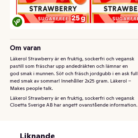
Om varan
Läkerol Strawberry är en fruktig, sockerfri och vegansk 
pastill som fräschar upp andedräkten och lämnar en 
god smak i munnen. Söt och fräsch jordgubb i en ask full 
med smak av sommar! Innehåller 2x25 gram. Läkerol – 
Makes people talk.
Läkerol Strawberry är en fruktig, sockerfri och vegansk 
Cloetta Sverige AB har angett ovanstående information.
pastill som fräschar upp andedräkten och lämnar en 
god smak i munnen. Söt och fräsch jordgubb i en ask full 
med smak av sommar! Innehåller 2x25 gram. 

Läkerol – Makes people talk.
Liknande