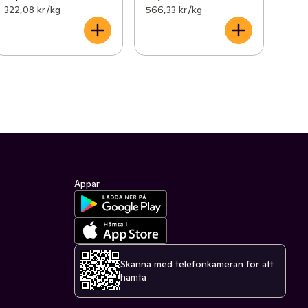
322,08 kr /kg
566,33 kr /kg
Appar
Skanna med telefonkameran för att
hämta