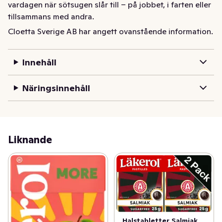
vardagen när sötsugen slår till – på jobbet, i farten eller 
tillsammans med andra.

Den är tjockare, mjukare och mer chewy för att 
Cloetta Sverige AB har angett ovanstående information.
intensifiera smaken. Naturlig fruktjuice och sanding ger 
ännu mer smak. Läkerol är nu MORE.

Innehåll
Pastillen är vegansk och utan socker.
Näringsinnehåll
Liknande
Halstabletter Salmiak