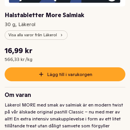
Halstabletter More Salmiak
30 g, Läkerol
Visa alla varor från Läkerol
Styckpris: 566,33 kr /kg
16,99 kr
Nuvarande pris är: 16,99 kr
566,33 kr /kg
Lägg till i varukorgen
Om varan
Läkerol MORE med smak av salmiak är en modern twist 
på vår älskade original pastill Classic – nu med mer av 
allt! En extra intensiv smakupplevelse i form av ett litet 
tillåtande treat utan dåligt samvete som förgyller 