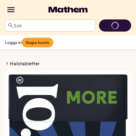
Sök
Logga in
Skapa konto
tter More Salmiak
Halstabletter