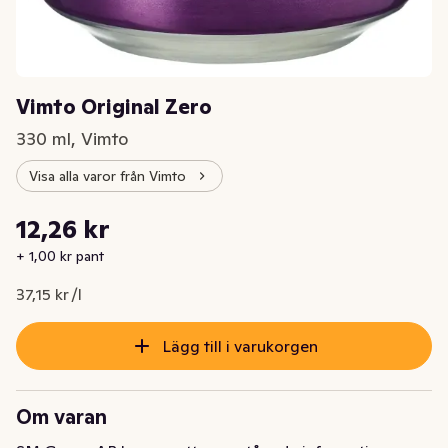
Vimto Original Zero
330 ml, Vimto
Visa alla varor från Vimto
Styckpris: 37,15 kr /l
12,26 kr
Nuvarande pris är: 12,26 kr
+ 1,00 kr pant
37,15 kr /l
Lägg till i varukorgen
Om varan