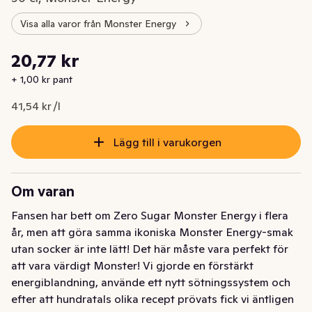
Visa alla varor från Monster Energy
Styckpris: 41,54 kr /l
20,77 kr
Nuvarande pris är: 20,77 kr
+ 1,00 kr pant
41,54 kr /l
Lägg till i varukorgen
Om varan
Fansen har bett om Zero Sugar Monster Energy i flera 
år, men att göra samma ikoniska Monster Energy-smak 
utan socker är inte lätt! Det här måste vara perfekt för 
att vara värdigt Monster! Vi gjorde en förstärkt 
energiblandning, använde ett nytt sötningssystem och 
efter att hundratals olika recept prövats fick vi äntligen 