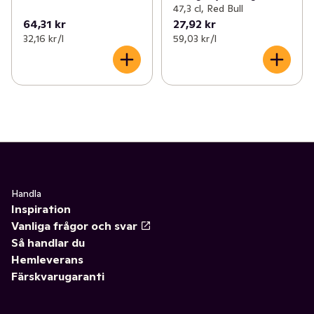
47,3 cl, Red Bull
64,31 kr
27,92 kr
32,16 kr /l
59,03 kr /l
Handla
Inspiration
Vanliga frågor och svar
Så handlar du
Hemleverans
Färskvarugaranti