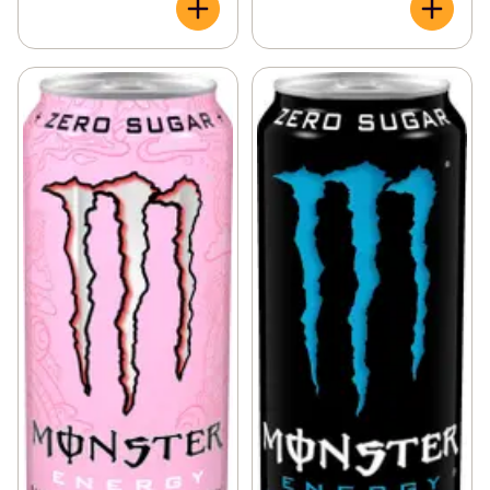
favoritband kan besöka din hemstad. Vi firar med våra 
fans och åkare genom att arrangera fester och göra 
verklighet av de coolaste eventen vi kan tänka oss. Vi 
diggar våra fans som rockar Monster-loggan – på 
hattar, skjortor, cyklar, lastbilar eller till och med på sig 
själva. Monster är mycket mer än en energidryck. 
Monster är... EN LIVSSTIL I EN BURK

Unleash The Beast!