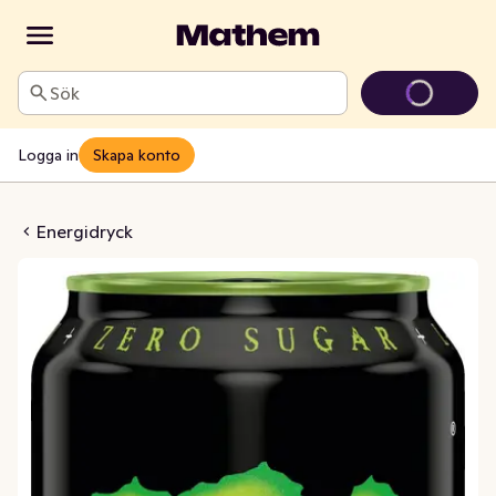
Sök
Logga in
Skapa konto
yck Green Zero
Energidryck