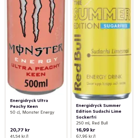
Energidryck Ultra
Energidryck Summer
Peachy Keen
Edition Sudachi Lime
50 cl, Monster Energy
Sockerfri
250 ml, Red Bull
20,77 kr
16,99 kr
41,54 kr /l
67,96 kr /l