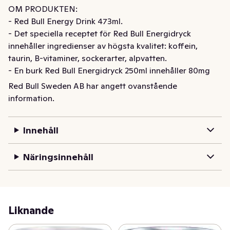
OM PRODUKTEN: 

- Red Bull Energy Drink 473ml. 

- Det speciella receptet för Red Bull Energidryck 
innehåller ingredienser av högsta kvalitet: koffein, 
taurin, B-vitaminer, sockerarter, alpvatten. 

- En burk Red Bull Energidryck 250ml innehåller 80mg 
koffein, ungefär samma mängd som i en kopp kaffe. 

Red Bull Sweden AB har angett ovanstående
- Mängden socker i en burk Red Bull Energidryck 
information.
motsvarar sockerhalten i en lika stor mängd äppel- eller 
apelsinjuice - 11g per 100ml. 

Innehåll
- Red Bulls burkar är gjorda av 100% återvinningsbar 
aluminium. 

Näringsinnehåll
- Livar upp kropp och sinne. 

RED BULL GER DIG VINGAR 

I mitten av 1980-talet grundade Dietrich Mateschitz Red 
Bull, inspirerad av funktionsdrycker från fjärran östern. 
Liknande
Han utvecklade inte enbart en ny produkt, utan även ett 