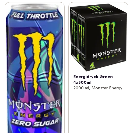
till att stimulera koncentrationsförmågan. En burk Red 
Bull Energy Drink 250ml innehåller 80mg koffein.

Taurin: Taurin är en aminosyra som utgör ett naturligt 
inslag i människokroppen. Taurin förekommer i den 
dagliga kosten och hjälper till i flera olika biologiska 
processer.

B-vitaminer: Vitaminer är livsviktiga mikronäringsämnen 
som behövs för att vi ska kunna upprätthålla våra 
normala kroppsfunktioner.

Sockerarter: Sockret i Red Bull Energidryck kommer från 
sockerbetor.

Energidryck Green
Vatten är en huvudingrediens i Red Bull.
4x500ml
2000 ml, Monster Energy