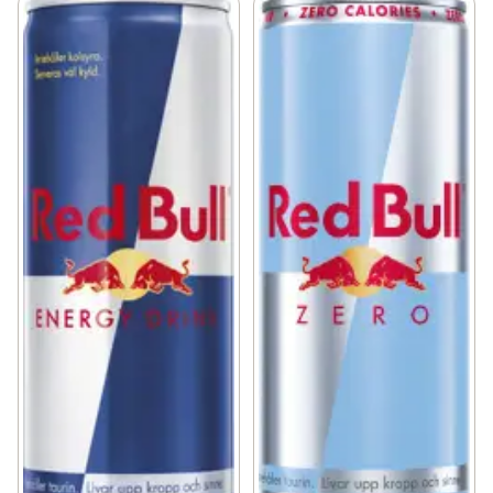
unikt marknadsföringskoncept och lanserade Red Bull 
Energidryck den 1:a april, 1987. En helt ny 
produktkategori föddes - energidryck. 

KONSUMTIONSTILLFÄLLEN 

Red Bulls energidrycker är uppskattade över hela 
världen av toppidrottare och studenter, under krävande 
arbetsdagar och vid långa bilkörningar. 

INUTI BURKEN 

Koffein: Koffein har använts för dess stimulerande 
effekt på människokroppen sedan urminnes tider och 
finns naturligt i över 60 växter. Koffein har bland annat 
förmågan att ge en ökad känsla av vakenhet och bidrar 
till att stimulera koncentrationsförmågan. En burk Red 
Bull Energy Drink 250ml innehåller 80mg koffein. Taurin: 
Taurin är en aminosyra som utgör ett naturligt inslag i 
människokroppen. Taurin förekommer i den dagliga 
kosten och hjälper till i flera olika biologiska processer. 