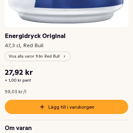
Energidryck Original
47,3 cl, Red Bull
Visa alla varor från Red Bull
Styckpris: 59,03 kr /l
27,92 kr
Nuvarande pris är: 27,92 kr
+ 1,00 kr pant
59,03 kr /l
Lägg till i varukorgen
Om varan