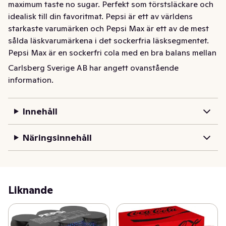
maximum taste no sugar. Perfekt som törstsläckare och 
idealisk till din favoritmat. Pepsi är ett av världens 
starkaste varumärken och Pepsi Max är ett av de mest 
sålda läskvarumärkena i det sockerfria läsksegmentet. 
Pepsi Max är en sockerfri cola med en bra balans mellan 
söta och syrliga toner. Njut av din Pepsi Max för dig 
Carlsberg Sverige AB har angett ovanstående
själv eller tillsammans med vänner och familj. Pepsi Max 
information.
är en läsk som passar både vegetarianer och veganer. 
Pepsi Max bör serveras väl kyld, gärna med is. Varför 
Innehåll
inte prova en smaksatt cola, såsom Pepsi Max Lime? 
Våra burkar och flaskor kan återvinnas, så glöm inte att 
Näringsinnehåll
panta!
Liknande