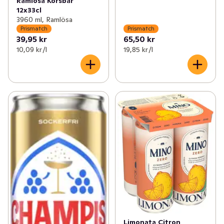
Ramlösa Körsbär
12x33cl
3960 ml, Ramlösa
Prismatch
Prismatch
39,95 kr
65,50 kr
10,09 kr /l
19,85 kr /l
Limonata Citron