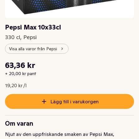
Pepsi Max 10x33cl
330 cl, Pepsi
Visa alla varor från Pepsi
Styckpris: 19,20 kr /l
63,36 kr
Nuvarande pris är: 63,36 kr
+ 20,00 kr pant
19,20 kr /l
Lägg till i varukorgen
Om varan
Njut av den uppfriskande smaken av Pepsi Max, 