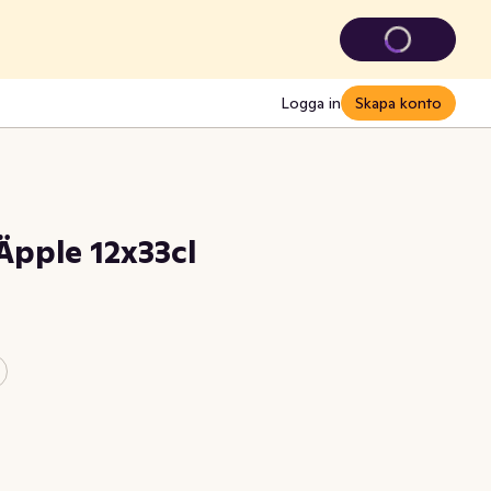
Logga in
Skapa konto
Äpple 12x33cl