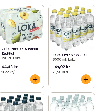
Loka Persika & Päron
12x33cl
Loka Citron 12x50cl
396 cl, Loka
6000 ml, Loka
44,43 kr
141,02 kr
11,22 kr /l
23,50 kr /l