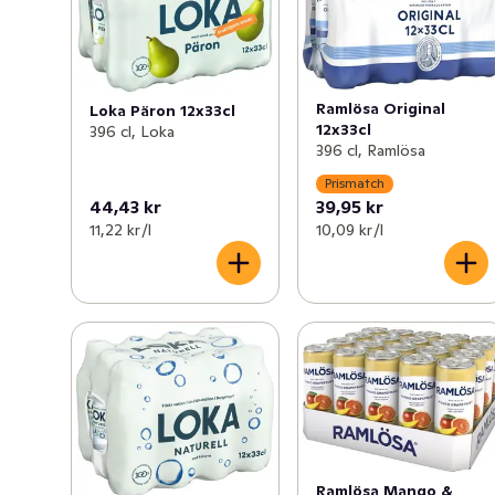
Ramlösa Original
Loka Päron 12x33cl
12x33cl
396 cl, Loka
396 cl, Ramlösa
Prismatch
44,43 kr
39,95 kr
11,22 kr /l
10,09 kr /l
Ramlösa Mango &