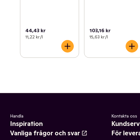
44,43 kr
103,16 kr
11,22 kr /l
15,63 kr /l
Handla
Kontakta oss
Inspiration
Kundserv
Vanliga frågor och svar
För lever