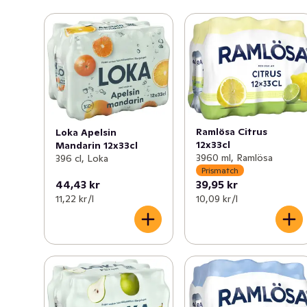
Ramlösa Citrus
Loka Apelsin
12x33cl
Mandarin 12x33cl
3960 ml, Ramlösa
396 cl, Loka
Prismatch
44,43 kr
39,95 kr
11,22 kr /l
10,09 kr /l