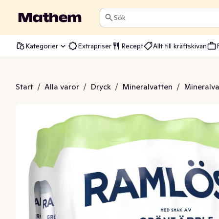
Sök
Kategorier
Extrapriser
Recept
Allt till kräftskivan
rönt Äpple 12x33cl
Start
/
Alla varor
/
Dryck
/
Mineralvatten
/
Mineralva