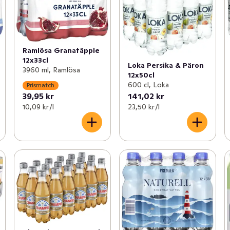
Ramlösa Granatäpple
12x33cl
Loka Persika & Päron
3960 ml, Ramlösa
12x50cl
600 cl, Loka
Prismatch
39,95 kr
141,02 kr
10,09 kr /l
23,50 kr /l