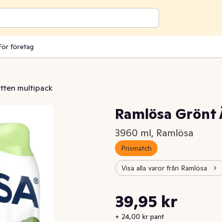
För företag
tten multipack
Ramlösa Grönt 
3960 ml, Ramlösa
Prismatch
Visa alla varor från Ramlösa
Styckpris: 10,09 kr /l
39,95 kr
Nuvarande pris är: 39,95 kr
+ 24,00 kr pant