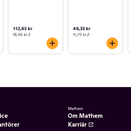
112,63 kr
46,33 kr
18,96 kr /l
11,70 kr /l
Mathem
ice
Om Mathem
antörer
Karriär