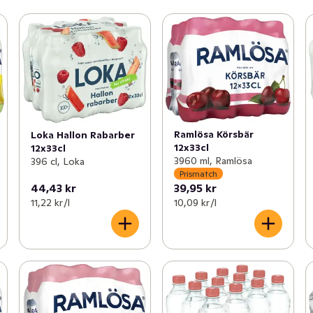
Ramlösa Körsbär
Loka Hallon Rabarber
12x33cl
12x33cl
3960 ml, Ramlösa
396 cl, Loka
Prismatch
44,43 kr
39,95 kr
11,22 kr /l
10,09 kr /l