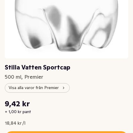
Stilla Vatten Sportcap
500 ml, Premier
Visa alla varor från Premier
Styckpris: 18,84 kr /l
9,42 kr
Nuvarande pris är: 9,42 kr
+ 1,00 kr pant
18,84 kr /l