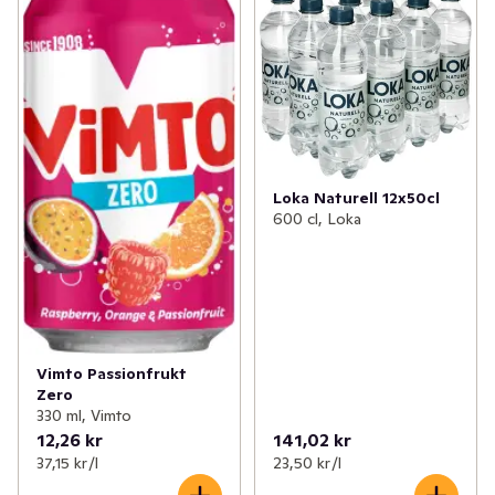
Loka Naturell 12x50cl
600 cl, Loka
Vimto Passionfrukt
Zero
330 ml, Vimto
12,26 kr
141,02 kr
37,15 kr /l
23,50 kr /l