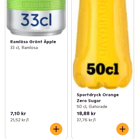
Ramlösa Grönt Äpple
33 cl, Ramlösa
Sportdryck Orange
Zero Sugar
50 cl, Gatorade
7,10 kr
18,88 kr
21,52 kr /l
37,76 kr /l