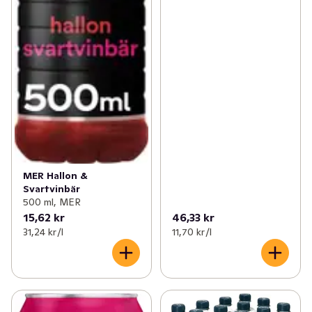
MER Hallon &
Svartvinbär
500 ml, MER
15,62 kr
46,33 kr
31,24 kr /l
11,70 kr /l