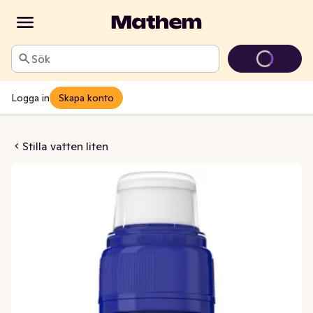
Sök
Logga in
Skapa konto
Vatten Sportcap
Stilla vatten liten