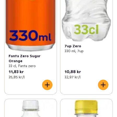
7up Zero
330 ml, 7up
Fanta Zero Sugar
Orange
33 cl, Fanta zero
11,83 kr
10,88 kr
35,85 kr /l
32,97 kr /l