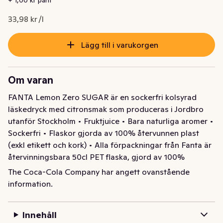
33,98 kr /l
Lägg till i varukorgen
Om varan
FANTA Lemon Zero SUGAR är en sockerfri kolsyrad 
läskedryck med citronsmak som produceras i Jordbro 
utanför Stockholm • Fruktjuice • Bara naturliga aromer • 
Sockerfri • Flaskor gjorda av 100% återvunnen plast 
(exkl etikett och kork) • Alla förpackningar från Fanta är 
återvinningsbara 50cl PET flaska, gjord av 100% 
återvunnen plast. Kom ihåg att panta flaskan när du har 
The Coca-Cola Company har angett ovanstående
druckit klart!
information.
Fanta Lemon Zero är en kolsyrad läskedryck, gjord med 
6% juice utan något tillsatt socker (endast naturligt 
Innehåll
förekommande), som ger en stark smakupplevelse. 