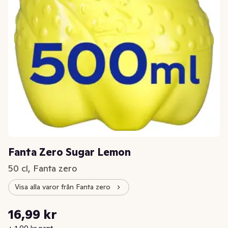
Fanta Zero Sugar Lemon
50 cl, Fanta zero
Visa alla varor från Fanta zero
Styckpris: 33,98 kr /l
16,99 kr
Nuvarande pris är: 16,99 kr
+ 1,00 kr pant