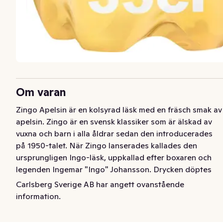
Om varan
Zingo Apelsin är en kolsyrad läsk med en fräsch smak av 
apelsin. Zingo är en svensk klassiker som är älskad av 
vuxna och barn i alla åldrar sedan den introducerades 
på 1950-talet. När Zingo lanserades kallades den 
ursprungligen Ingo-läsk, uppkallad efter boxaren och 
legenden Ingemar "Ingo" Johansson. Drycken döptes 
sedan om till Zingo. Zingo hade från början slogan 
Carlsberg Sverige AB har angett ovanstående
"försvinnande gott". Den ursprungliga smaken på 
information.
läskedrycken var apelsin, men på 70 talet var 
kreativiteten stor och nya smaker, som banan, choklad 