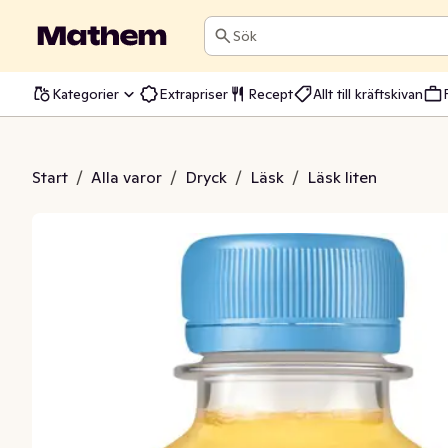
Sök
Kategorier
Extrapriser
Recept
Allt till kräftskivan
ngo Apelsin
Start
/
Alla varor
/
Dryck
/
Läsk
/
Läsk liten