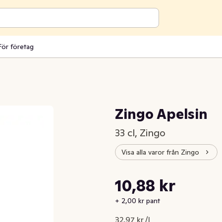
För företag
Zingo Apelsin
33 cl, Zingo
Visa alla varor från Zingo
Styckpris: 32,97 kr /l
10,88 kr
Nuvarande pris är: 10,88 kr
+ 2,00 kr pant
32,97 kr /l