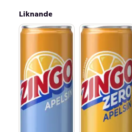
och päron lanserades. Zingo Apelsin bör serveras väl 
kyld. Passar perfekt till mat, fika eller snacks. Närhelst 
Liknande
du är sugen på något uppfriskande helt enkelt.