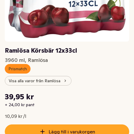
Ramlösa Körsbär 12x33cl
3960 ml, Ramlösa
Prismatch
Visa alla varor från Ramlösa
Styckpris: 10,09 kr /l
39,95 kr
Nuvarande pris är: 39,95 kr
+ 24,00 kr pant
10,09 kr /l
Lägg till i varukorgen