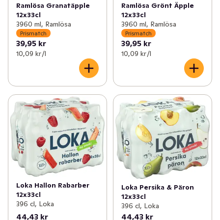
Ramlösa Granatäpple
Ramlösa Grönt Äpple
12x33cl
12x33cl
3960 ml, Ramlösa
3960 ml, Ramlösa
Prismatch
Prismatch
39,95 kr
39,95 kr
10,09 kr /l
10,09 kr /l
Loka Hallon Rabarber
Loka Persika & Päron
12x33cl
12x33cl
396 cl, Loka
396 cl, Loka
44,43 kr
44,43 kr