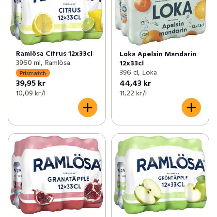
Ramlösa Citrus 12x33cl
Loka Apelsin Mandarin
3960 ml, Ramlösa
12x33cl
396 cl, Loka
Prismatch
39,95 kr
44,43 kr
10,09 kr /l
11,22 kr /l