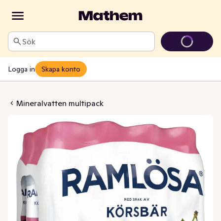
Sök
Logga in
Skapa konto
Körsbär 12x33cl
Mineralvatten multipack