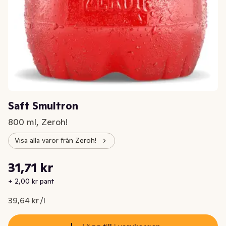
Saft Smultron
800 ml, Zeroh!
Visa alla varor från Zeroh!
Styckpris: 39,64 kr /l
31,71 kr
Nuvarande pris är: 31,71 kr
+ 2,00 kr pant
39,64 kr /l