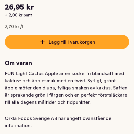
Styckpris: 2,70 kr /l
26,95 kr
Nuvarande pris är: 26,95 kr
+ 2,00 kr pant
2,70 kr /l
Lägg till i varukorgen
Om varan
FUN Light Cactus Apple är en sockerfri blandsaft med 
kaktus- och äpplesmak med en twist. Syrligt, grönt 
äpple möter den djupa, fylliga smaken av kaktus. Saften 
är sprakande grön i färgen och en perfekt törstsläckare 
till alla dagens måltider och tidpunkter.  

Bring out the fun in water! Saften spädes 1 + 9 vilket ger 
Orkla Foods Sverige AB har angett ovanstående
10 liter saft per flaska med antingen stilla vatten eller 
information.
kolsyrat vatten.
