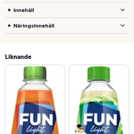
Innehåll
FUN Light - den utan socker, är en sockerfri saft med 
noll kalorier. Tillverkad i Sverige och innehåller endast 
Näringsinnehåll
naturliga aromer. Flaskan går givetvis att panta. Förvara 
öppnad flaska kallt för att maximera produktens 
hållbarhet. Besök Funlight.se för mer inspiration nya sätt 
att dricka din FUN Light.
Liknande