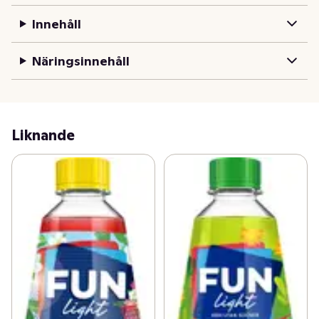
FUN Light - den utan socker, är en sockerfri saft med 
Innehåll
noll kalorier. Tillverkad i Sverige och innehåller endast 
naturliga färgämnen och aromer. Flaskan går givetvis 
Näringsinnehåll
att panta. Förvara öppnad flaska kallt för att maximera 
produktens hållbarhet. Besök Funlight.se för mer 
inspiration om nya sätt att dricka din FUN Light!
Liknande