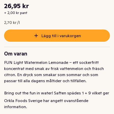
Styckpris: 2,70 kr /l
26,95 kr
Nuvarande pris är: 26,95 kr
+ 2,00 kr pant
2,70 kr /l
Lägg till i varukorgen
Om varan
FUN Light Watermelon Lemonade – ett sockerfritt 
koncentrat med smak av frisk vattenmelon och fräsch 
citron. En dryck som smakar som sommar och som 
passar till alla dagens måltider och tillfällen.

Bring out the fun in water! Saften spädes 1 + 9 vilket ger 
10 liter sockerfri dryck per flaska med antingen stilla 
Orkla Foods Sverige har angett ovanstående
eller kolsyrat vatten.

information.