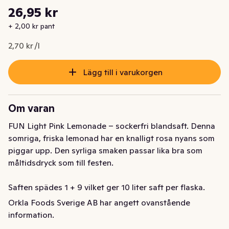
Styckpris: 2,70 kr /l
26,95 kr
Nuvarande pris är: 26,95 kr
+ 2,00 kr pant
2,70 kr /l
Lägg till i varukorgen
Om varan
FUN Light Pink Lemonade – sockerfri blandsaft. Denna 
somriga, friska lemonad har en knalligt rosa nyans som 
piggar upp. Den syrliga smaken passar lika bra som 
måltidsdryck som till festen.

Saften spädes 1 + 9 vilket ger 10 liter saft per flaska.

Orkla Foods Sverige AB har angett ovanstående
FUN Light - den utan socker, är en sockerfri saft med 
information.
noll kalorier. Tillverkad i Sverige och innehåller endast 