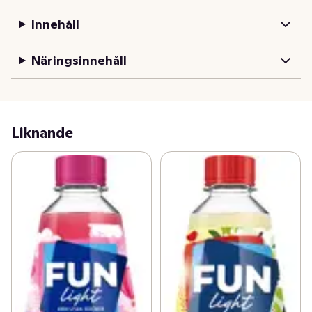
naturliga färgämnen och aromer. Flaskan går givetvis 
Innehåll
att panta. Besök Funlight.se för mer inspiration och nya 
sätt att dricka din FUN Light.
Näringsinnehåll
Liknande