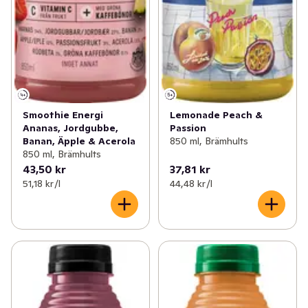
Smoothie Energi
Lemonade Peach &
Ananas, Jordgubbe,
Passion
Banan, Äpple & Acerola
850 ml, Brämhults
850 ml, Brämhults
43,50 kr
37,81 kr
51,18 kr /l
44,48 kr /l