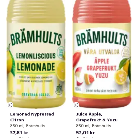
Lemonad Nypressad
Juice Äpple,
Citron
Grapefrukt & Yuzu
850 ml, Brämhults
850 ml, Brämhults
37,81 kr
52,01 kr