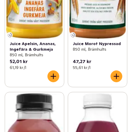
Juice Apelsin, Ananas,
Juice Morot Nypressad
Ingefära & Gurkmeja
850 ml, Brämhults
850 ml, Brämhults
52,01 kr
47,27 kr
61,19 kr /l
55,61 kr /l