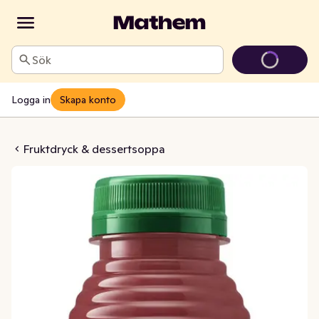
Sök
Logga in
Skapa konto
ordgubb & Lime
Fruktdryck & dessertsoppa