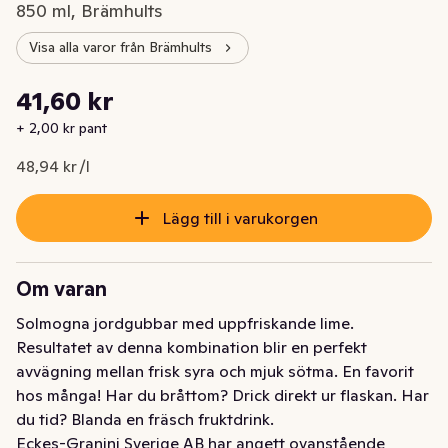
850 ml, Brämhults
Visa alla varor från Brämhults
Styckpris: 48,94 kr /l
41,60 kr
Nuvarande pris är: 41,60 kr
+ 2,00 kr pant
48,94 kr /l
Lägg till i varukorgen
Om varan
Solmogna jordgubbar med uppfriskande lime. 
Resultatet av denna kombination blir en perfekt 
avvägning mellan frisk syra och mjuk sötma. En favorit 
hos många! Har du bråttom? Drick direkt ur flaskan. Har 
du tid? Blanda en fräsch fruktdrink.
Eckes-Granini Sverige AB har angett ovanstående