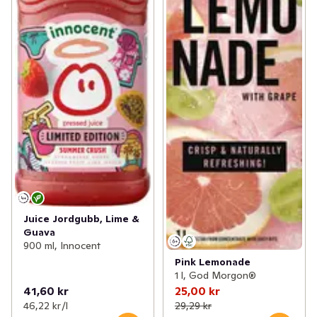
Juice Jordgubb, Lime &
Guava
900 ml, Innocent
Pink Lemonade
1 l, God Morgon®
41,60 kr
25,00 kr
46,22 kr /l
29,29 kr