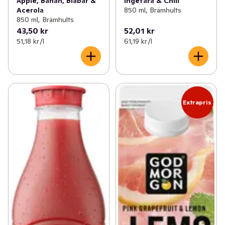
Äpple, Banan, Blåbär &
Ingefära & Chili
Acerola
850 ml, Brämhults
850 ml, Brämhults
43,50 kr
52,01 kr
51,18 kr /l
61,19 kr /l
Extrapris