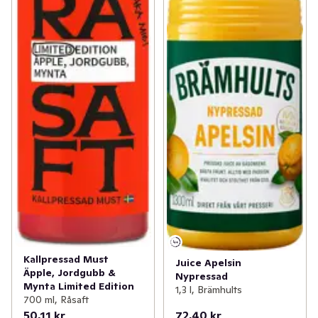
Kallpressad Must
Juice Apelsin
Äpple, Jordgubb &
Nypressad
Mynta Limited Edition
1,3 l, Brämhults
700 ml, Råsaft
50,11 kr
72,40 kr