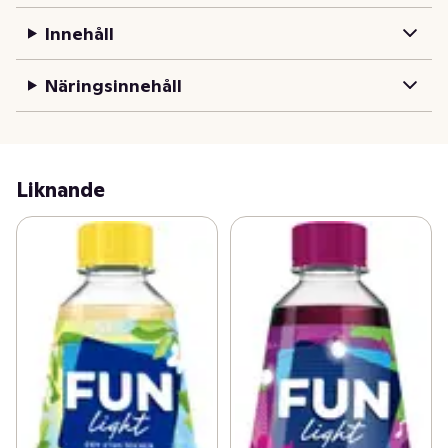
FUN Light - den utan socker, är en sockerfri saft med 
Innehåll
noll kalorier. Tillverkad i Sverige och innehåller endast 
naturliga färgämnen och aromer. Flaskan går givetvis 
Näringsinnehåll
att panta. Besök Funlight.se för mer inspiration nya sätt 
att dricka din FUN Light.
Liknande