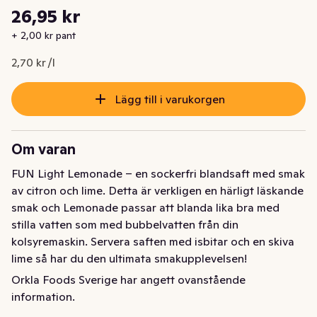
Styckpris: 2,70 kr /l
26,95 kr
Nuvarande pris är: 26,95 kr
+ 2,00 kr pant
2,70 kr /l
Lägg till i varukorgen
Om varan
FUN Light Lemonade – en sockerfri blandsaft med smak 
av citron och lime. Detta är verkligen en härligt läskande 
smak och Lemonade passar att blanda lika bra med 
stilla vatten som med bubbelvatten från din 
kolsyremaskin. Servera saften med isbitar och en skiva 
lime så har du den ultimata smakupplevelsen!

Orkla Foods Sverige har angett ovanstående
Saften spädes 1 + 9 vilket ger 10 liter saft per flaska.

information.