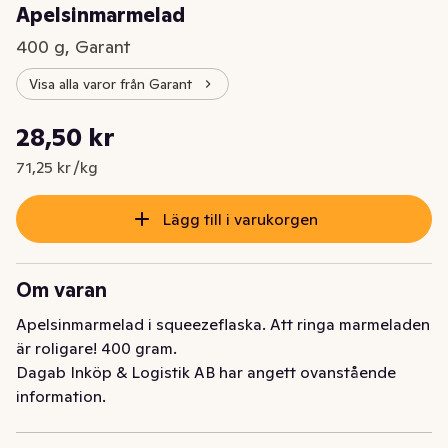
Apelsinmarmelad
400 g, Garant
Visa alla varor från Garant
Styckpris: 71,25 kr /kg
28,50 kr
Nuvarande pris är: 28,50 kr
71,25 kr /kg
Lägg till i varukorgen
Om varan
Apelsinmarmelad i squeezeflaska. Att ringa marmeladen 
är roligare! 400 gram.
Dagab Inköp & Logistik AB har angett ovanstående
information.