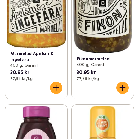
Marmelad Apelsin &
Fikonmarmelad
Ingefära
400 g, Garant
400 g, Garant
30,95 kr
30,95 kr
77,38 kr /kg
77,38 kr /kg