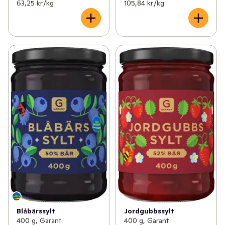
63,25 kr /kg
105,84 kr /kg
Blåbärssylt
Jordgubbssylt
400 g, Garant
400 g, Garant