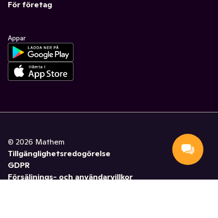
För företag
Appar
©
2026
Mathem
Tillgänglighetsredogörelse
GDPR
Försäljnings- och användarvillkor
Hantera cookies