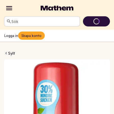
Sök
Logga in
Skapa konto
Hallonsylt Squeezy
Sylt