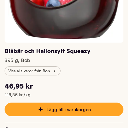
Blåbär och Hallonsylt Squeezy
395 g, Bob
Visa alla varor från Bob
Styckpris: 118,86 kr /kg
46,95 kr
Nuvarande pris är: 46,95 kr
118,86 kr /kg
Lägg till i varukorgen