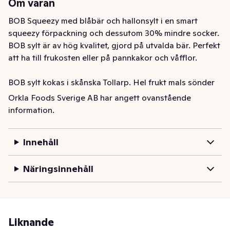
Om varan
BOB Squeezy med blåbär och hallonsylt i en smart 
squeezy förpackning och dessutom 30% mindre socker. 
BOB sylt är av hög kvalitet, gjord på utvalda bär. Perfekt 
att ha till frukosten eller på pannkakor och våfflor. 

BOB sylt kokas i skånska Tollarp. Hel frukt mals sönder 
på plats i fabriken och kokas därefter till en slät 
Orkla Foods Sverige AB har angett ovanstående
konsistens som passar perfekt i klämflaskan.
information.
BOB sylt med Blåbär och Hallon i smart klämflaska och 
dessutom med 30% mindre socker.  är dessutom smidig 
Innehåll
att få med på picknicken och  minskar risk för kladd!

Näringsinnehåll
BOB sylt kokas i skånska Tollarp. Hel frukt mals sönder 
på plats i fabriken och kokas därefter till en slät 
konsistens som passar perfekt i klämflaskan.

Liknande
Besök BOB.se för mer inspiration och massor av recept.