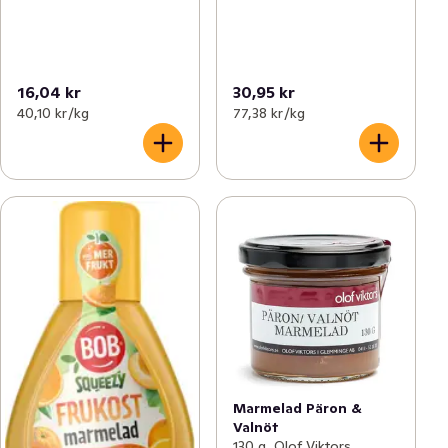
16,04 kr
30,95 kr
40,10 kr /kg
77,38 kr /kg
Marmelad Päron &
Valnöt
130 g, Olof Viktors