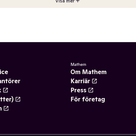
Visa mer
Mathem
ice
Om Mathem
antörer
Karriär
k
Press
tter)
För företag
m