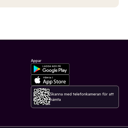
Appar
Skanna med telefonkameran för att
hämta