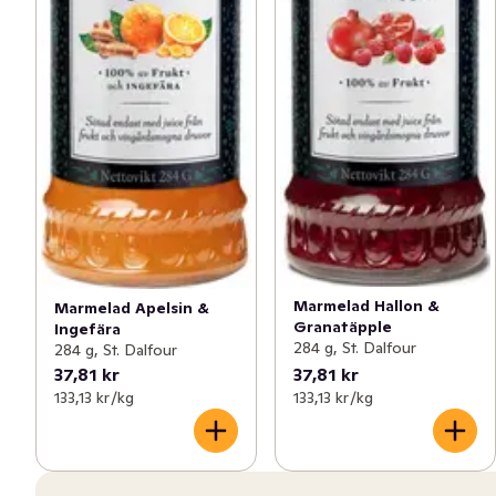
Marmelad Hallon &
Marmelad Apelsin &
Granatäpple
Ingefära
284 g, St. Dalfour
284 g, St. Dalfour
37,81 kr
37,81 kr
133,13 kr /kg
133,13 kr /kg