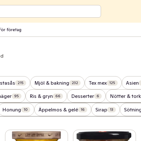
För företag
ad
stasås
Mjöl & bakning
Tex mex
Asien
215
232
125
näger
Ris & gryn
Desserter
Nötter & tork
95
66
6
Honung
Äppelmos & gelé
Sirap
Sötnin
10
16
13