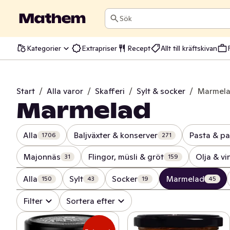
Sök
Kategorier
Extrapriser
Recept
Allt till kräftskivan
Start
/
Alla varor
/
Skafferi
/
Sylt & socker
/
Marmel
Marmelad
Alla
Baljväxter & konserver
Pasta & pa
1706
271
Majonnäs
Flingor, müsli & gröt
Olja & vi
31
159
Alla
Sylt
Socker
Marmelad
150
43
19
45
Filter
Sortera efter