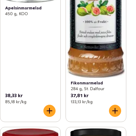
Apelsinmarmelad
450 g, KOO
Fikonmarmelad
284 g, St. Dalfour
38,33 kr
37,81 kr
85,18 kr /kg
133,13 kr /kg