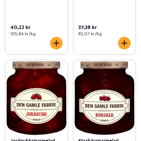
40,22 kr
37,38 kr
105,84 kr /kg
83,07 kr /kg
Jordgubbsmarmelad
Körsbärsmarmelad