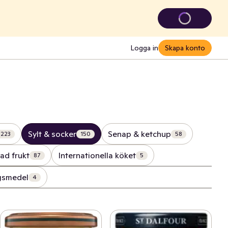
Logga in
Skapa konto
Sylt & socker
Senap & ketchup
223
150
58
ad frukt
Internationella köket
87
5
gsmedel
4