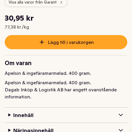
Visa alla varor från Garant
Styckpris: 77,38 kr /kg
30,95 kr
Nuvarande pris är: 30,95 kr
77,38 kr /kg
Lägg till i varukorgen
Om varan
Apelsin & ingefäramarmelad. 400 gram.
Apelsin & ingefäramarmelad. 400 gram.
Dagab Inköp & Logistik AB har angett ovanstående
information.
Innehåll
Näringsinnehåll