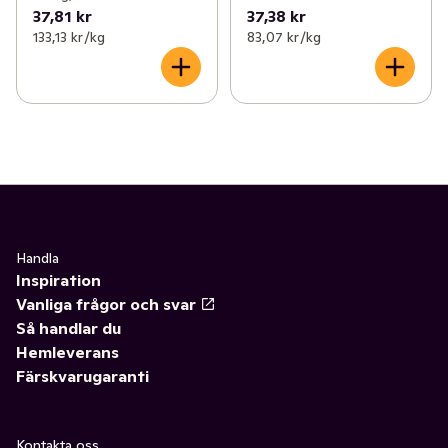
37,81 kr
37,38 kr
133,13 kr /kg
83,07 kr /kg
Handla
Inspiration
Vanliga frågor och svar
Så handlar du
Hemleverans
Färskvarugaranti
Kontakta oss