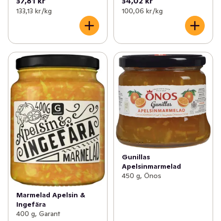
37,81 kr
34,02 kr
133,13 kr /kg
100,06 kr /kg
Gunillas
Apelsinmarmelad
450 g, Önos
Marmelad Apelsin &
Ingefära
400 g, Garant