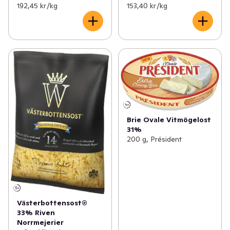
192,45 kr /kg
153,40 kr /kg
Brie Ovale Vitmögelost
31%
200 g, Président
Västerbottensost®
33% Riven
Norrmejerier