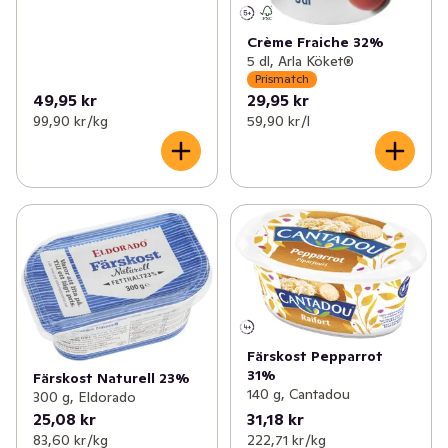
Crème Fraiche 32%
5 dl, Arla Köket®
Prismatch
49,95 kr
29,95 kr
99,90 kr /kg
59,90 kr /l
Färskost Pepparrot
31%
Färskost Naturell 23%
140 g, Cantadou
300 g, Eldorado
25,08 kr
31,18 kr
83,60 kr /kg
222,71 kr /kg