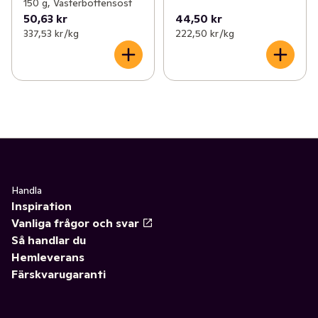
150 g, Västerbottensost
50,63 kr
44,50 kr
337,53 kr /kg
222,50 kr /kg
Handla
Inspiration
Vanliga frågor och svar
Så handlar du
Hemleverans
Färskvarugaranti