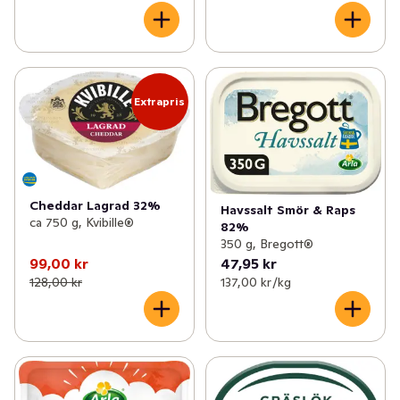
Extrapris
Cheddar Lagrad 32%
Havssalt Smör & Raps
ca 750 g, Kvibille®
82%
350 g, Bregott®
99,00 kr
47,95 kr
128,00 kr
137,00 kr /kg