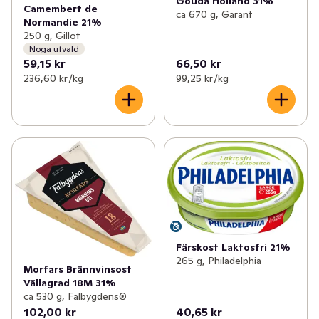
Gouda Holland 31%
Camembert de
ca 670 g, Garant
Normandie 21%
250 g, Gillot
Noga utvald
59,15 kr
66,50 kr
236,60 kr /kg
99,25 kr /kg
Färskost Laktosfri 21%
265 g, Philadelphia
Morfars Brännvinsost
Vällagrad 18M 31%
ca 530 g, Falbygdens®
102,00 kr
40,65 kr