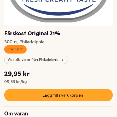
Färskost Original 21%
300 g, Philadelphia
Prismatch
Visa alla varor från Philadelphia
Styckpris: 99,83 kr /kg
29,95 kr
Nuvarande pris är: 29,95 kr
99,83 kr /kg
Lägg till i varukorgen
Om varan