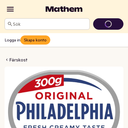
Sök
Logga in
Skapa konto
t Original 21%
Färskost