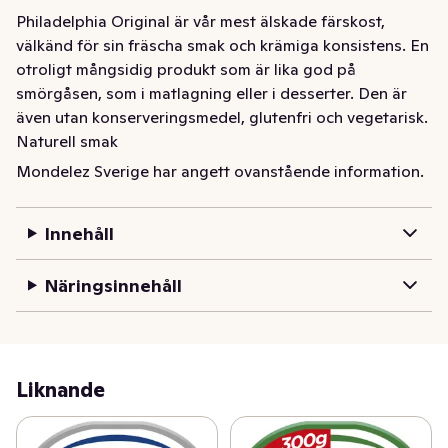
Philadelphia Original är vår mest älskade färskost, 
välkänd för sin fräscha smak och krämiga konsistens. En 
otroligt mångsidig produkt som är lika god på 
smörgåsen, som i matlagning eller i desserter. Den är 
även utan konserveringsmedel, glutenfri och vegetarisk. 
Naturell smak
Mondelez Sverige har angett ovanstående information.
Philadelphia Original är vår mest älskade färskost, 
välkänd för sin fräscha smak och krämiga konsistens. En 
mångsidig produkt som är lika god på smörgåsen som i 
Innehåll
matlagning och desserter. Njut den på frukostmackan 
eller addera en klick i pastan för ett krämigare resultat. 
Näringsinnehåll
Utan konserveringsmedel, glutenfri och vegetarisk.
Liknande