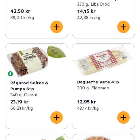
330 g, Liba Bröd
42,50 kr
14,15 kr
85,00 kr /kg
42,88 kr /kg
Baguette Vete 4-p
Rågbröd Solros &
300 g, Eldorado
Pumpa 6-p
340 g, Garant
23,19 kr
12,95 kr
68,21 kr /kg
43,17 kr /kg