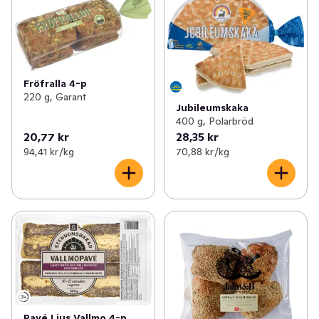
Fröfralla 4-p
220 g, Garant
Jubileumskaka
400 g, Polarbröd
20,77 kr
28,35 kr
94,41 kr /kg
70,88 kr /kg
Pavé Ljus Vallmo 4-p