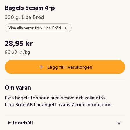
Bagels Sesam 4-p
300 g, Liba Bröd
Visa alla varor från Liba Bröd
Styckpris: 96,50 kr /kg
28,95 kr
Nuvarande pris är: 28,95 kr
96,50 kr /kg
Lägg till i varukorgen
Om varan
Fyra bagels toppade med sesam och vallmofrö.
Liba Bröd AB har angett ovanstående information.
Innehåll